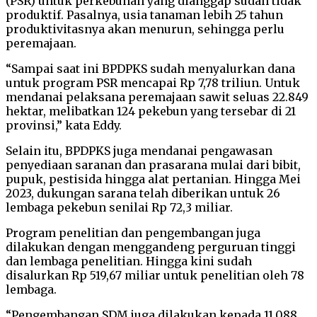
(PSR) untuk perkebunan yang dianggap sudah tidak
produktif. Pasalnya, usia tanaman lebih 25 tahun
produktivitasnya akan menurun, sehingga perlu
peremajaan.
“Sampai saat ini BPDPKS sudah menyalurkan dana
untuk program PSR mencapai Rp 7,78 triliun. Untuk
mendanai pelaksana peremajaan sawit seluas 22.849
hektar, melibatkan 124 pekebun yang tersebar di 21
provinsi,” kata Eddy.
Selain itu, BPDPKS juga mendanai pengawasan
penyediaan saranan dan prasarana mulai dari bibit,
pupuk, pestisida hingga alat pertanian. Hingga Mei
2023, dukungan sarana telah diberikan untuk 26
lembaga pekebun senilai Rp 72,3 miliar.
Program penelitian dan pengembangan juga
dilakukan dengan menggandeng perguruan tinggi
dan lembaga penelitian. Hingga kini sudah
disalurkan Rp 519,67 miliar untuk penelitian oleh 78
lembaga.
“Pengembangan SDM juga dilakukan kepada 11.088