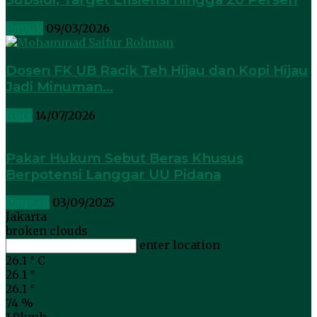
Pupuk
09/03/2026
Dosen FK UB Racik Teh Hijau dan Kopi Hijau
Jadi Minuman...
Kopi
14/07/2026
Pakar Hukum Sebut Beras Khusus
Berpotensi Langgar UU Pidana
Pangan
03/09/2025
Jakarta
broken clouds
enter location
26.1
°
C
26.1
°
26.1
°
74 %