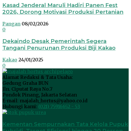
Kasad Jenderal Maruli Hadiri Panen Fest
2026, Dorong Motivasi Produksi Pertanian
Pangan
08/02/2026
0
Dekaindo Desak Pemerintah Segera
Tangani Penurunan Produksi Biji Kakao
Kakao
24/01/2025
0
Alamat Redaksi & Tata Usaha:
Gedung Graha BUN
Jln. Ciputat Raya No.7
Pondok Pinang, Jakarta Selatan
E-mail: majalah_hortus@yahoo.co.id
Hubungi kami:
(021) 75916652 - 53
Kementan Sempurnakan Tata Kelola Pupuk
Subsidi, Target Efisiensi hingga 20 Persen