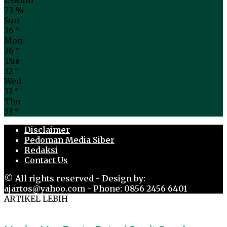
1.9kmh
73 %
Sun
36
°
Mon
36
°
Tue
32
°
Wed
32
°
Thu
33
°
Disclaimer
Pedoman Media Siber
Redaksi
Contact Us
© All rights reserved - Design by:
ajartos@yahoo.com - Phone: 0856 2456 6401
ARTIKEL LEBIH