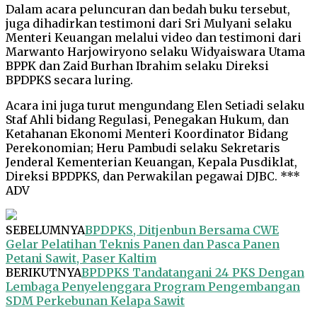
Dalam acara peluncuran dan bedah buku tersebut,
juga dihadirkan testimoni dari Sri Mulyani selaku
Menteri Keuangan melalui video dan testimoni dari
Marwanto Harjowiryono selaku Widyaiswara Utama
BPPK dan Zaid Burhan Ibrahim selaku Direksi
BPDPKS secara luring.
Acara ini juga turut mengundang Elen Setiadi selaku
Staf Ahli bidang Regulasi, Penegakan Hukum, dan
Ketahanan Ekonomi Menteri Koordinator Bidang
Perekonomian; Heru Pambudi selaku Sekretaris
Jenderal Kementerian Keuangan, Kepala Pusdiklat,
Direksi BPDPKS, dan Perwakilan pegawai DJBC. ***
ADV
SEBELUMNYA
BPDPKS, Ditjenbun Bersama CWE
Gelar Pelatihan Teknis Panen dan Pasca Panen
Petani Sawit, Paser Kaltim
BERIKUTNYA
BPDPKS Tandatangani 24 PKS Dengan
Lembaga Penyelenggara Program Pengembangan
SDM Perkebunan Kelapa Sawit