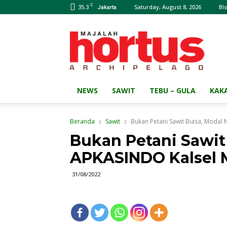
C
35.3
Saturday, August 8, 2026
Bl
Jakarta
Majalah
HORTUS
Archipelago
NEWS
SAWIT
TEBU – GULA
KAK
Beranda
Sawit
Bukan Petani Sawit Biasa, Moda
Bukan Petani Sawit
APKASINDO Kalsel
31/08/2022