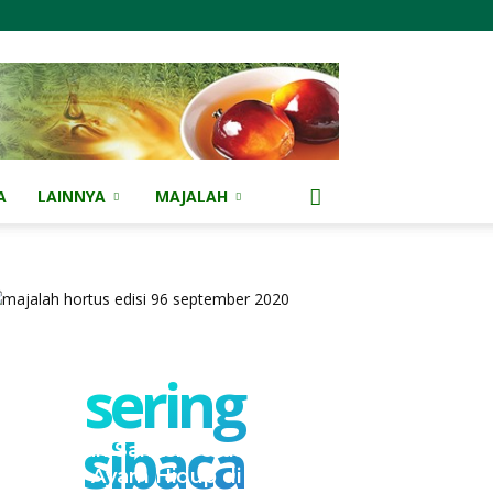
A
LAINNYA
MAJALAH
sering
sibaca
Kementan Sanksi Perusahaan
NH, Jual Ayam Hidup di Bawah