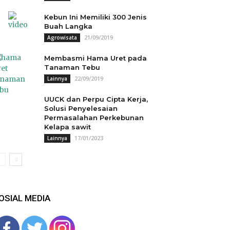
Kebun Ini Memiliki 300 Jenis
Buah Langka
21/09/2019
Agrowisata
Membasmi Hama Uret pada
Tanaman Tebu
22/09/2019
Lainnya
UUCK dan Perpu Cipta Kerja,
Solusi Penyelesaian
Permasalahan Perkebunan
Kelapa sawit
17/01/2023
Lainnya
OSIAL MEDIA