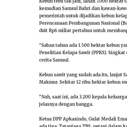
Kebun tebu tak jadi, lahan 7.000 hektar 
kemudian Samsul Bahri dan kawan-kawa
pemerintah untuk dijadikan kebun kelap
Perencanaan Pembangunan Nasional (Ba
duit Rp6 miliar pertahun untuk membang
“Saban tahun ada 1.500 hektar kebun y
Penelitian Kelapa Sawit (PPKS). Singkat 
cerita Samsul.
Kebun sawit yang sudah ada itu, lanjut
Makmur. Sekitar 12 ribu hektar kebun s
“Nah, saat ini, ada 3.200 kepala kelua
jelasnya dengan bangga.
Ketua DPP Apkasindo, Gulat Medali Ema
ada tiga; Tataniaga TBS, petani dalam 