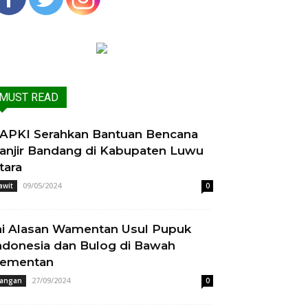
MUST READ
APKI Serahkan Bantuan Bencana
anjir Bandang di Kabupaten Luwu
tara
09/05/2024
awit
0
ni Alasan Wamentan Usul Pupuk
ndonesia dan Bulog di Bawah
ementan
27/09/2024
angan
0