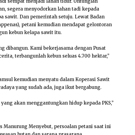
tadi sempat menjadi lahan tidur. Untunglah
n, segera menyodorkan lahan tadi kepada
a sawit. Dan pemerintah setuju. Lewat Badan
ppenas), petani kemudian mendapat gelontoran
un kebun kelapa sawit itu.
ang dibangun. Kami bekerjasama dengan Pusat
cerita, terbangunlah kebun seluas 4.700 hektar,”
 Samsul kemudian menyatu dalam Koperasi Sawit
wadaya yang sudah ada, juga ikut bergabung.
rga yang akan menggantungkan hidup kepada PKS,”
s Manurung Menyebut, persoalan petani saat ini
kawasan hutan dan sarana prasarana.