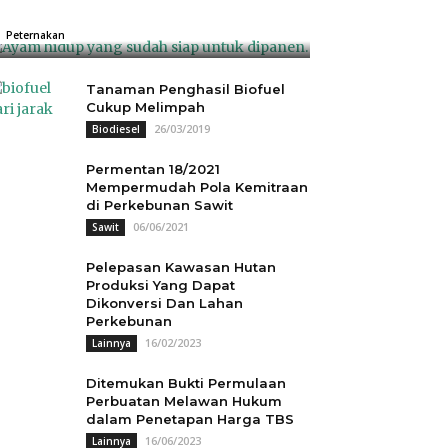
Rp18.000
04/07/2025
0
Peternakan
Tanaman Penghasil Biofuel
Cukup Melimpah
26/03/2019
Biodiesel
Permentan 18/2021
Mempermudah Pola Kemitraan
di Perkebunan Sawit
06/06/2021
Sawit
Pelepasan Kawasan Hutan
Produksi Yang Dapat
Dikonversi Dan Lahan
Perkebunan
16/02/2023
Lainnya
Ditemukan Bukti Permulaan
Perbuatan Melawan Hukum
dalam Penetapan Harga TBS
16/06/2023
Lainnya