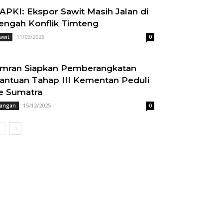
APKI: Ekspor Sawit Masih Jalan di
engah Konflik Timteng
11/03/2026
awit
0
mran Siapkan Pemberangkatan
antuan Tahap III Kementan Peduli
e Sumatra
15/12/2025
angan
0