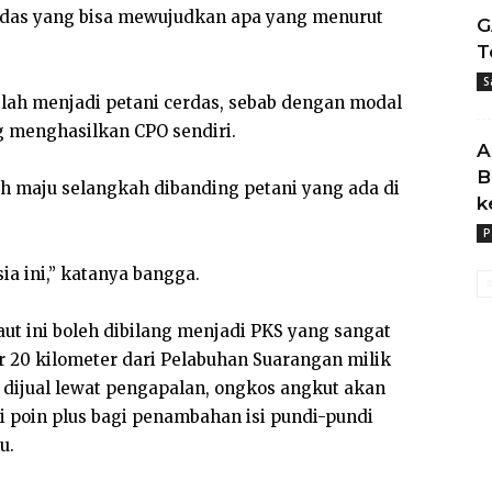
erdas yang bisa mewujudkan apa yang menurut
G
T
S
lah menjadi petani cerdas, sebab dengan modal
g menghasilkan CPO sendiri.
A
B
bih maju selangkah dibanding petani yang ada di
k
P
ia ini,” katanya bangga.
ut ini boleh dibilang menjadi PKS yang sangat
ar 20 kilometer dari Pelabuhan Suarangan milik
dijual lewat pengapalan, ongkos angkut akan
i poin plus bagi penambahan isi pundi-pundi
u.