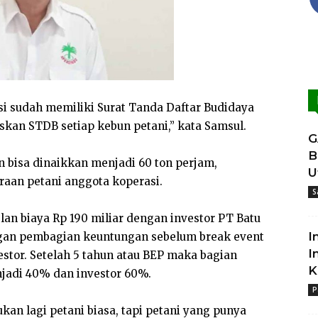
i sudah memiliki Surat Tanda Daftar Budidaya
an STDB setiap kebun petani,” kata Samsul.
G
B
n bisa dinaikkan menjadi 60 ton perjam,
U
aan petani anggota koperasi.
S
lan biaya Rp 190 miliar dengan investor PT Batu
I
gan pembagian keuntungan sebelum break event
I
estor. Setelah 5 tahun atau BEP maka bagian
K
jadi 40% dan investor 60%.
P
an lagi petani biasa, tapi petani yang punya