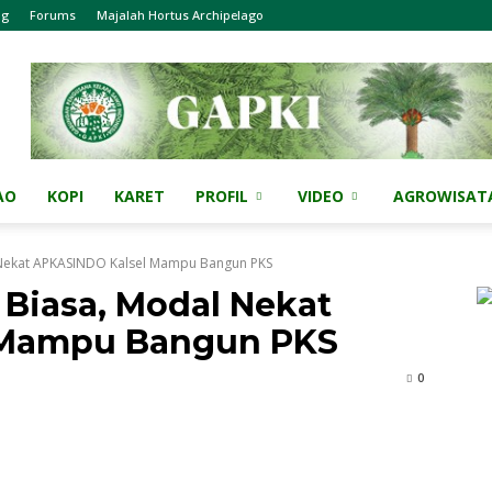
og
Forums
Majalah Hortus Archipelago
AO
KOPI
KARET
PROFIL
VIDEO
AGROWISAT
l Nekat APKASINDO Kalsel Mampu Bangun PKS
 Biasa, Modal Nekat
 Mampu Bangun PKS
0