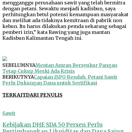
mengganggu perusahaan sawit yang telah bermitra
dengan petani. Sewaktu menjadi kadisbun, saya
perhitungkan betul potensi kemampuan masyarakat
dan melihat ada tidaknya kemitraan di pabrik non
kebun. Itu harus dilakukan pemda sekarang sebagai
pemberi izin,” kata Rawing yang juga mantan
Kadisbun Kalimantan Tengah ini.
SEBELUMNYA
Mentan Amran Bersyukur Pangan
Tetap Cukup Meski Ada Krisis
BERIKUTNYA
Capaian ISPO Rendah, Petani Sawit
Perlu Dukungan Dana untuk Sertifikasi
TERKAIT
DARI PENULIS
Sawit
Kebijakan DHE SDA 50 Persen Perlu
Pertimbangkan Likuiditas dan Daya Saing