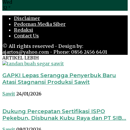
Wed
32
°
Disclaimer
Pedoman Media Siber
Redaksi
Contact Us
© All rights reserved - Design by:
ajartos@yahoo.com - Phone: 0856 2456 6401
ARTIKEL LEBIH
GAPKI Lepas Serangga Penyerbuk Baru
Atasi Stagnansi Produksi Sawit
Sawit
24/01/2026
Dukung Percepatan Sertifikasi ISPO
Pekebun, Disbunak Kubu Raya dan PT SIB...
Sawit
09/12/2024