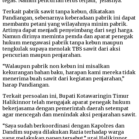
tegas. Namun pencurian terus terjadi,” jelasnya.
Terkait pabrik sawit tanpa kebun, dikatakan
Pandiangan, sebenarnya keberadaan pabrik ini dapat
membantu petani yang wilayahnya minim pabrik.
Artinya dapat menjadi penyeimbang dari segi harga.
Namun dirinya meminta pemda dan aparat penegak
hukum mengawasi pabrik tanpa kebun maupun
tengkulak supaya menolak TBS sawit dari aksi
pencurian maupun penjarahan.
“Walaupun pabrik non kebun ini misalkan
kekurangan bahan baku, harapan kami mereka tidak
menerima buah sawit dari kegiatan penjarahan,”
harap Pandiangan.
Terkait persoalan ini, Bupati Kotawaringin Timur
Halikinnor telah mengajak aparat penegak hukum
bekerjasama dengan pemerintah daerah setempat
agar mencegah dan menindak aksi penjarahan sawit.
“Saya sudah berkoordinasi dengan Kapolres dan
Dandim supaya dilakukan Razia terhadap warga
yang melakukan panen tersebut,” urai Halikinnor.