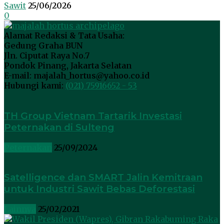
Sawit
25/06/2026
0
Alamat Redaksi & Tata Usaha:
Gedung Graha BUN
Jln. Ciputat Raya No.7
Pondok Pinang, Jakarta Selatan
E-mail: majalah_hortus@yahoo.co.id
Hubungi kami:
(021) 75916652 - 53
TH Group Vietnam Tartarik Investasi
Peternakan di Sulteng
Peternakan
25/09/2024
Satelligence dan SMART Jalin Kemitraan
untuk Industri Sawit Bebas Deforestasi
Lainnya
25/02/2021