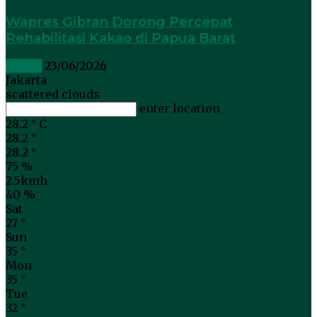
Wapres Gibran Dorong Percepat
Rehabilitasi Kakao di Papua Barat
Kakao
23/06/2026
Jakarta
scattered clouds
enter location
28.2
°
C
28.2
°
28.2
°
75 %
2.5kmh
40 %
Sat
27
°
Sun
35
°
Mon
35
°
Tue
32
°