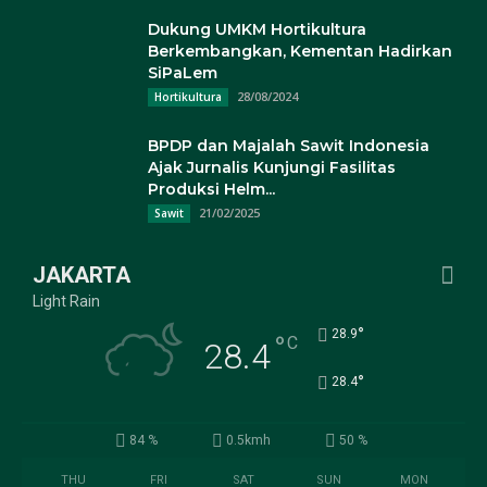
Dukung UMKM Hortikultura
Berkembangkan, Kementan Hadirkan
SiPaLem
28/08/2024
Hortikultura
BPDP dan Majalah Sawit Indonesia
Ajak Jurnalis Kunjungi Fasilitas
Produksi Helm...
21/02/2025
Sawit
JAKARTA
Light Rain
°
28.9
°
C
28.4
°
28.4
84 %
0.5kmh
50 %
THU
FRI
SAT
SUN
MON