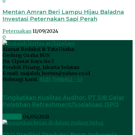
Mentan Amran Beri Lampu Hijau Baladna
Investasi Peternakan Sapi Perah
Peternakan
11/09/2024
0
Alamat Redaksi & Tata Usaha:
Gedung Graha BUN
Jln. Ciputat Raya No.7
Pondok Pinang, Jakarta Selatan
E-mail: majalah_hortus@yahoo.co.id
Hubungi kami:
(021) 75916652 - 53
Tingkatkan Kualitas Auditor, PT SIB Gelar
Pelatihan Refreshment/Sosialisasi ISPO
Lainnya
04/05/2021
FAO Prediksi Produksi Beras Indonesia