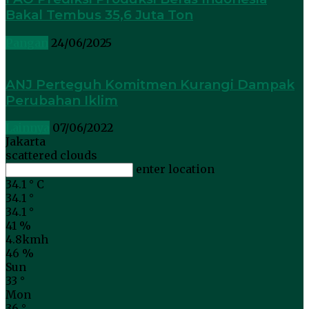
Bakal Tembus 35,6 Juta Ton
Pangan
24/06/2025
ANJ Perteguh Komitmen Kurangi Dampak
Perubahan Iklim
Lainnya
07/06/2022
Jakarta
scattered clouds
enter location
34.1
°
C
34.1
°
34.1
°
41 %
4.8kmh
46 %
Sun
33
°
Mon
36
°