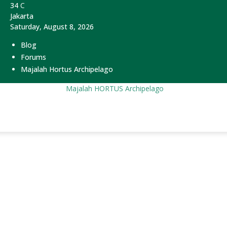
34
C
Jakarta
Saturday, August 8, 2026
Blog
Forums
Majalah Hortus Archipelago
Majalah HORTUS Archipelago
Beranda
Tebu dan Gula
Gamal Institute Gelar Perkebunan
Outlook 2024: Strategi Kolaboratif untuk Mewujudkan
Peningkatan Produksi...
Gamal Institute Gelar
Perkebunan Outlook
2024: Strategi Kolaboratif