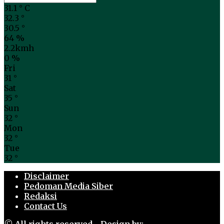
31.1
°
C
32.3
°
30.5
°
64 %
2.2kmh
0 %
Fri
31
°
Sat
35
°
Sun
32
°
Mon
32
°
Tue
32
°
Disclaimer
Pedoman Media Siber
Redaksi
Contact Us