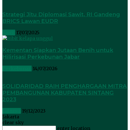
Strategi Jitu Diplomasi Sawit, RI Gandeng
BRICS Lawan EUDR
Sawit
17/07/2025
Kementan Siapkan Jutaan Benih untuk
Hilirisasi Perkebunan Jabar
Perkebunan
14/07/2026
SOLIDARIDAD RAIH PENGHARGAAN MITRA
PEMBANGUNAN KABUPATEN SINTANG
2023
Lainnya
19/12/2023
Jakarta
clear sky
enter location