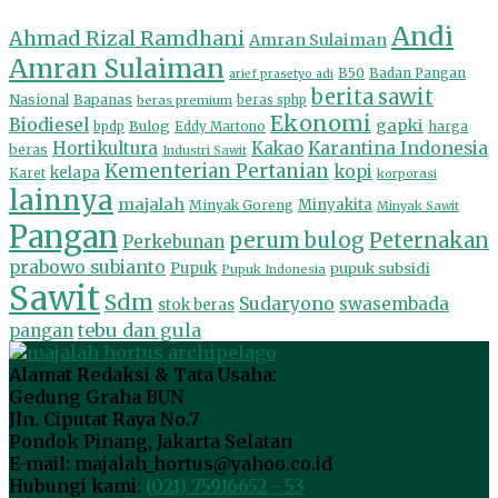
Andi
Ahmad Rizal Ramdhani
Amran Sulaiman
Amran Sulaiman
B50
Badan Pangan
arief prasetyo adi
berita sawit
Nasional
Bapanas
beras premium
beras sphp
Ekonomi
Biodiesel
gapki
Bulog
harga
bpdp
Eddy Martono
Hortikultura
Kakao
Karantina Indonesia
beras
Industri Sawit
Kementerian Pertanian
kopi
kelapa
Karet
korporasi
lainnya
majalah
Minyakita
Minyak Goreng
Minyak Sawit
Pangan
perum bulog
Peternakan
Perkebunan
prabowo subianto
Pupuk
pupuk subsidi
Pupuk Indonesia
Sawit
Sdm
Sudaryono
swasembada
stok beras
tebu dan gula
pangan
Alamat Redaksi & Tata Usaha:
Gedung Graha BUN
Jln. Ciputat Raya No.7
Pondok Pinang, Jakarta Selatan
E-mail: majalah_hortus@yahoo.co.id
Hubungi kami:
(021) 75916652 - 53