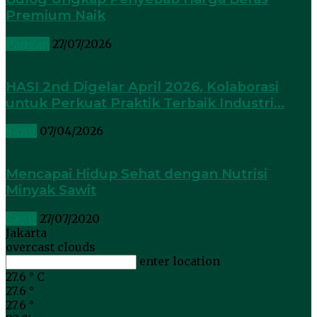
Premium Naik
Pangan
27/07/2026
HASI 2nd Digelar April 2026, Kolaborasi
untuk Perkuat Praktik Terbaik Industri...
Sawit
07/04/2026
Mencapai Hidup Sehat dengan Nutrisi
Minyak Sawit
Sawit
27/07/2020
Jakarta
overcast clouds
enter location
27.6
°
C
27.6
°
27.6
°