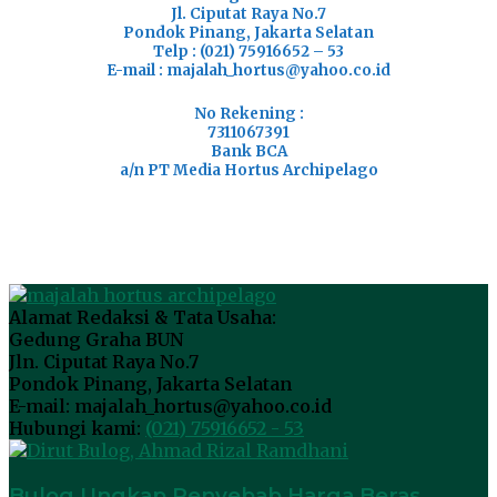
Jl. Ciputat Raya No.7
Pondok Pinang, Jakarta Selatan
Telp : (021) 75916652 – 53
E-mail : majalah_hortus@yahoo.co.id
No Rekening :
7311067391
Bank BCA
a/n PT Media Hortus Archipelago
Alamat Redaksi & Tata Usaha:
Gedung Graha BUN
Jln. Ciputat Raya No.7
Pondok Pinang, Jakarta Selatan
E-mail: majalah_hortus@yahoo.co.id
Hubungi kami:
(021) 75916652 - 53
Bulog Ungkap Penyebab Harga Beras