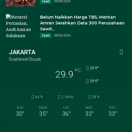
09/09/2025
Sawit
Belum Naikkan Harga TBS, Mentan
Amran Serahkan Data 300 Perusahaan
Sawit...
08/06/2026
Sawit
JAKARTA
Scattered Clouds
°
29.9
°
C
29.9
°
29.9
64 %
2.1kmh
38 %
SUN
MON
TUE
WED
THU
30
°
35
°
36
°
33
°
33
°