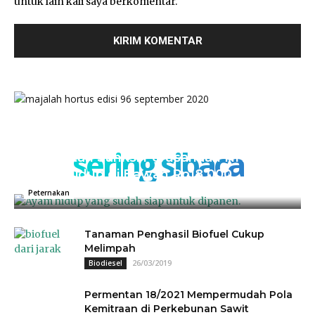
untuk lain kali saya berkomentar.
sering sibaca
Kementan Sanksi Perusahaan NH, Jual
Ayam Hidup di Bawah Rp18.000
04/07/2025
0
Peternakan
Tanaman Penghasil Biofuel Cukup
Melimpah
26/03/2019
Biodiesel
Permentan 18/2021 Mempermudah Pola
Kemitraan di Perkebunan Sawit