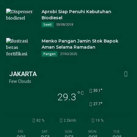
Aprobi Siap Penuhi Kebutuhan
Biodiesel
30/08/2018
Sawit
Menko Pangan Jamin Stok Bapok
Aman Selama Ramadan
27/02/2025
Pangan
JAKARTA
Few Clouds
°
30.1
°
C
29.3
°
27.7
82 %
2.2kmh
19 %
FRI
SAT
SUN
MON
TUE