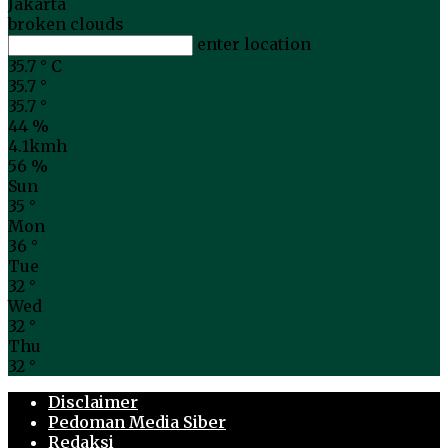
Jakarta
broken clouds
enter location
35.7
°
C
35.7
°
35.7
°
44 %
4.1kmh
56 %
Sun
35
°
Mon
36
°
Tue
32
°
Wed
32
°
Thu
32
°
Disclaimer
Pedoman Media Siber
Redaksi