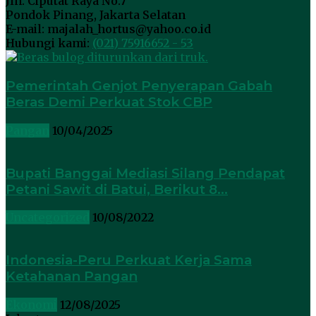
Jln. Ciputat Raya No.7
Pondok Pinang, Jakarta Selatan
E-mail: majalah_hortus@yahoo.co.id
Hubungi kami:
(021) 75916652 - 53
Pemerintah Genjot Penyerapan Gabah
Beras Demi Perkuat Stok CBP
Pangan
10/04/2025
Bupati Banggai Mediasi Silang Pendapat
Petani Sawit di Batui, Berikut 8...
Uncategorized
10/08/2022
Indonesia-Peru Perkuat Kerja Sama
Ketahanan Pangan
Ekonomi
12/08/2025