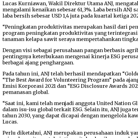
Lucas Kurniawan, Wakil Direktur Utama ANJ, mengatak
mengalami kenaikan sebesar 61,3%. Laba bersih ANJ sa
laba bersih sebesar USD 1,4 juta pada kuartal ketiga 20
“Peningkatan produktivitas merupakan hasil dari pene
program peningkatan produktivitas yang terintegrasi
tanaman kelapa sawit seraya mempertahankan tingkat
Dengan visi sebagai perusahaan pangan berbasis agr
pentingnya keterbukaan mengenai kinerja ESG peru
berbagai ajang penghargaan.
Pada tahun ini, ANJ telah berhasil mendapatkan “Gol
“The Best Award for Volunteering Program” pada ajang
Emisi Korporasi 2021 dan “ESG Disclosure Awards 2
pemanasan global.
“Saat ini, kami telah menjadi anggota United Nation G
dalam isu-isu global terkait ESG. Selain itu, ANJ jug
tahun 2030, yang dapat dicapai dengan mengelola ka
Lucas.
Perlu diketahui, ANJ merupakan perusahaan induk yan