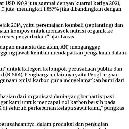
USD 190,9 juta sampai dengan kuartal ketiga 2021,
,0 juta, meningkat 1.857% jika dibandingkan dengan
jak 2014, yaitu peremajaan kembali (replanting) dan
gunaan kompos untuk memasok nutrisi organik ke
roses penyerbukan,” ujar Lucas.
ehidupan manusia dan alam, ANJ menganggap
anggung jawab kembali mendapatkan pengakuan dalam
ram” untuk kategori kelompok perusahaan publik dan
rd (BISRA). Penghargaan lainnya yaitu Penghargaan
nggunaan emisi karbon guna menyelamatkan bumi dari
bagian dari organisasi dunia yang berpartisipasi
Target kami untuk mencapai nol karbon bersih pada
 di seluruh perkebunan kelapa sawit kami,” pungkas
 perusahaannya, dalam produksi dan penjualan