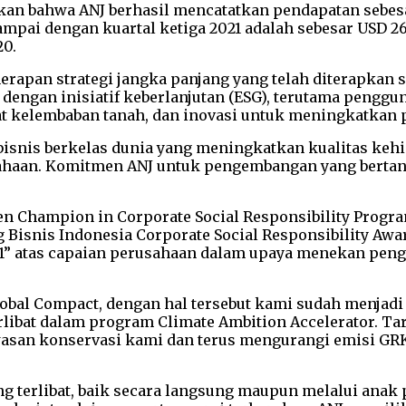
an bahwa ANJ berhasil mencatatkan pendapatan sebesar 
mpai dengan kuartal ketiga 2021 adalah sebesar USD 26
20.
rapan strategi jangka panjang yang telah diterapkan se
 dengan inisiatif keberlanjutan (ESG), terutama peng
 kelembaban tanah, dan inovasi untuk meningkatkan p
ibisnis berkelas dunia yang meningkatkan kualitas k
sahaan. Komitmen ANJ untuk pengembangan yang bert
den Champion in Corporate Social Responsibility Prog
 Bisnis Indonesia Corporate Social Responsibility Awa
021” atas capaian perusahaan dalam upaya menekan pe
lobal Compact, dengan hal tersebut kami sudah menjadi 
a terlibat dalam program Climate Ambition Accelerator. 
wasan konservasi kami dan terus mengurangi emisi GRK
g terlibat, baik secara langsung maupun melalui anak