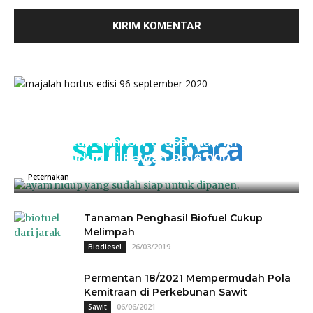
sering sibaca
Kementan Sanksi Perusahaan NH, Jual
Ayam Hidup di Bawah Rp18.000
04/07/2025
0
Peternakan
Tanaman Penghasil Biofuel Cukup
Melimpah
26/03/2019
Biodiesel
Permentan 18/2021 Mempermudah Pola
Kemitraan di Perkebunan Sawit
06/06/2021
Sawit