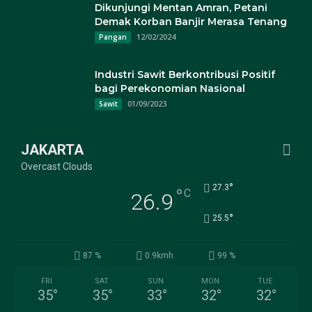
Dikunjungi Mentan Amran, Petani
Demak Korban Banjir Merasa Tenang
12/02/2024
Pangan
Industri Sawit Berkontribusi Positif
bagi Perekonomian Nasional
01/09/2023
Sawit
JAKARTA
Overcast Clouds
°
27.3
°
C
26.9
°
25.5
87 %
0.9kmh
99 %
FRI
SAT
SUN
MON
TUE
35
°
35
°
33
°
32
°
32
°