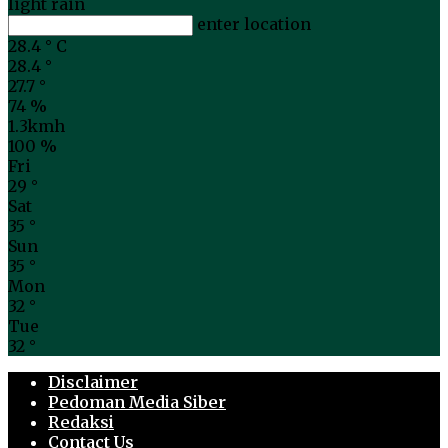
light rain
enter location
28.4
°
C
28.4
°
27.7
°
74 %
1.3kmh
100 %
Fri
29
°
Sat
35
°
Sun
35
°
Mon
32
°
Tue
32
°
Disclaimer
Pedoman Media Siber
Redaksi
Contact Us