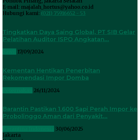
Pondok Pinang, Jakarta Selatan
E-mail: majalah_hortus@yahoo.co.id
Hubungi kami:
(021) 75916652 - 53
Tingkatkan Daya Saing Global, PT SIB Gelar
Pelatihan Auditor ISPO Angkatan...
Sawit
17/09/2024
Kementan Hentikan Penerbitan
Rekomendasi Impor Domba
Peternakan
26/11/2024
Barantin Pastikan 1.600 Sapi Perah Impor ke
Probolinggo Aman dari Penyakit...
Karantina Indonesia
30/06/2025
Jakarta