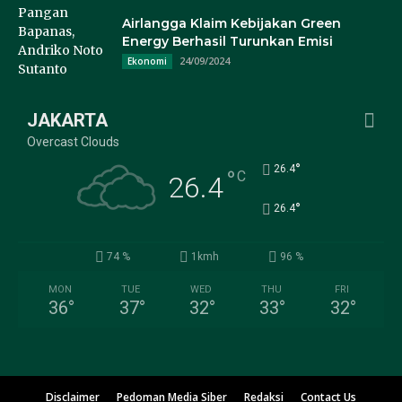
Airlangga Klaim Kebijakan Green
Energy Berhasil Turunkan Emisi
24/09/2024
Ekonomi
JAKARTA
Overcast Clouds
°
26.4
°
C
26.4
°
26.4
74 %
1kmh
96 %
MON
TUE
WED
THU
FRI
36
°
37
°
32
°
33
°
32
°
Disclaimer
Pedoman Media Siber
Redaksi
Contact Us