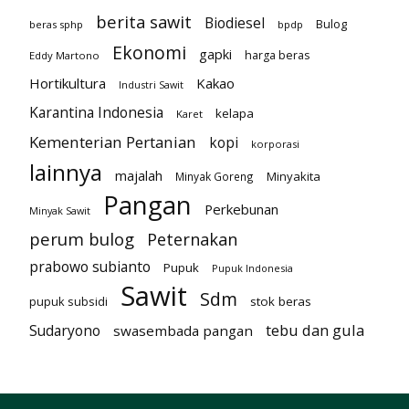
berita sawit
Biodiesel
Bulog
beras sphp
bpdp
Ekonomi
gapki
harga beras
Eddy Martono
Hortikultura
Kakao
Industri Sawit
Karantina Indonesia
kelapa
Karet
Kementerian Pertanian
kopi
korporasi
lainnya
majalah
Minyakita
Minyak Goreng
Pangan
Perkebunan
Minyak Sawit
perum bulog
Peternakan
prabowo subianto
Pupuk
Pupuk Indonesia
Sawit
Sdm
pupuk subsidi
stok beras
tebu dan gula
Sudaryono
swasembada pangan