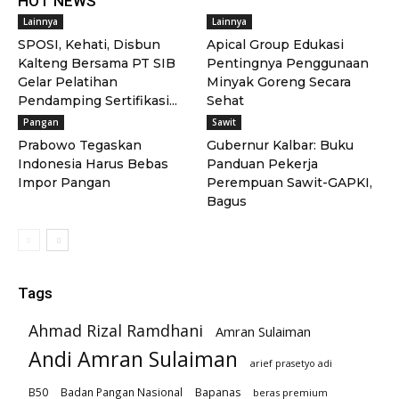
HOT NEWS
Lainnya
Lainnya
SPOSI, Kehati, Disbun
Apical Group Edukasi
Kalteng Bersama PT SIB
Pentingnya Penggunaan
Gelar Pelatihan
Minyak Goreng Secara
Pendamping Sertifikasi...
Sehat
Pangan
Sawit
Prabowo Tegaskan
Gubernur Kalbar: Buku
Indonesia Harus Bebas
Panduan Pekerja
Impor Pangan
Perempuan Sawit-GAPKI,
Bagus
Tags
Ahmad Rizal Ramdhani
Amran Sulaiman
Andi Amran Sulaiman
arief prasetyo adi
B50
Badan Pangan Nasional
Bapanas
beras premium