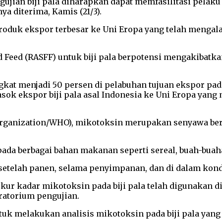
ngujian biji pala diharapkan dapat memfasilitasi pel
a diterima, Kamis (21/3).
roduk ekspor terbesar ke Uni Eropa yang telah mengala
d Feed (RASFF) untuk biji pala berpotensi mengakibatk
gkat menjadi 50 persen di pelabuhan tujuan ekspor pada
ok ekspor biji pala asal Indonesia ke Uni Eropa yang
rganization/WHO), mikotoksin merupakan senyawa bera
ada berbagai bahan makanan seperti sereal, buah-bua
setelah panen, selama penyimpanan, dan di dalam kond
kur kadar mikotoksin pada biji pala telah digunakan 
oratorium pengujian.
tuk melakukan analisis mikotoksin pada biji pala yang 