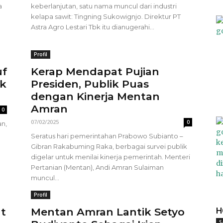
a
keberlanjutan, satu nama muncul dari industri
kelapa sawit: Tingning Sukowignjo. Direktur PT
Astra Agro Lestari Tbk itu dianugerahi...
Profil
uf
Kerap Mendapat Pujian
ok
Presiden, Publik Puas
dengan Kinerja Mentan
Amran
0
07/02/2025
0
an,
Seratus hari pemerintahan Prabowo Subianto –
Gibran Rakabuming Raka, berbagai survei publik
digelar untuk menilai kinerja pemerintah. Menteri
Pertanian (Mentan), Andi Amran Sulaiman
muncul...
Profil
t
Mentan Amran Lantik Setyo
H
S