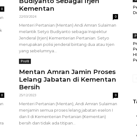
Budiyanto Sebagai Irjen
Kementan
P
0
D
22/03/2024
0
an
Menteri Pertanian (Mentan) Andi Amran Sulaiman
ik
melantik Setyo Budiyanto sebagai Inspektur
P
Jenderal (Irjen) Kementerian Pertanian. Setyo
P
merupakan polisi jenderal bintang dua atau Irjen
P
yang sebelumnya...
H
P
Profil
Mentan Amran Jamin Proses
Lelang Jabatan di Kementan
Bersih
25/12/2023
0
0
T
an
Menteri Pertanian (Mentan), Andi Amran Sulaiman
menjamin semua proses lelang jabatan eselon I
dan II di Kementerian Pertanian (Kementan)
ra
bersih dan tidak ada titipan...