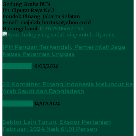
Gedung Graha BUN
Jln. Ciputat Raya No.7
Pondok Pinang, Jakarta Selatan
E-mail: majalah_hortus@yahoo.co.id
Hubungi kami:
(021) 75916652 - 53
IPH Pangan Terkendali, Pemerintah Jaga
Napas Peternak Unggas
Peternakan
19/05/2026
28 Kontainer Pinang Indonesia Meluncur ke
Arab Saudi dan Bangladesh
Perkebunan
14/07/2024
Sektor Lain Turun, Ekspor Pertanian
Februari 2024 Naik 61,91 Persen