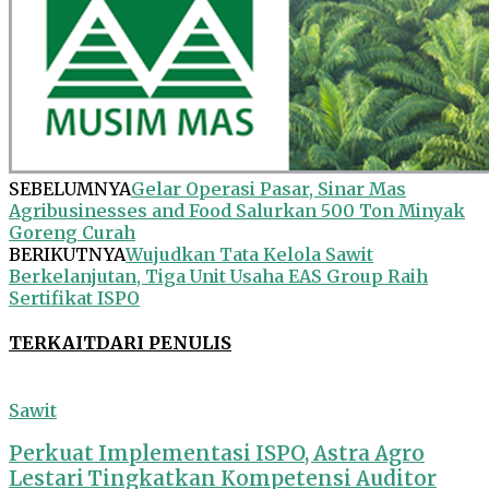
SEBELUMNYA
Gelar Operasi Pasar, Sinar Mas
Agribusinesses and Food Salurkan 500 Ton Minyak
Goreng Curah
BERIKUTNYA
Wujudkan Tata Kelola Sawit
Berkelanjutan, Tiga Unit Usaha EAS Group Raih
Sertifikat ISPO
TERKAIT
DARI PENULIS
Sawit
Perkuat Implementasi ISPO, Astra Agro
Lestari Tingkatkan Kompetensi Auditor