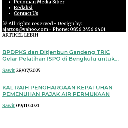
Pedoman Media Siber
Redaksi
Contact Us
© All rights reserved - Design by:
ajartos@yahoo.com - Phone: 0856 2456 6401
ARTIKEL LEBIH
BPDPKS dan Ditjenbun Gandeng TRIC
Gelar Pelatihan ISPO di Bengkulu untuk...
Sawit
28/07/2025
KAL RAIH PENGHARGAAN KEPATUHAN
PEMENUHAN PAJAK AIR PERMUKAAN
Sawit
09/11/2021