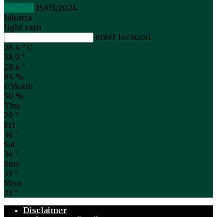
Pangan
15/03/2024
Jakarta
light rain
enter location
28.4
°
C
28.9
°
28.4
°
84 %
0.5kmh
50 %
Thu
29
°
Fri
36
°
Sat
36
°
Sun
33
°
Mon
33
°
Disclaimer