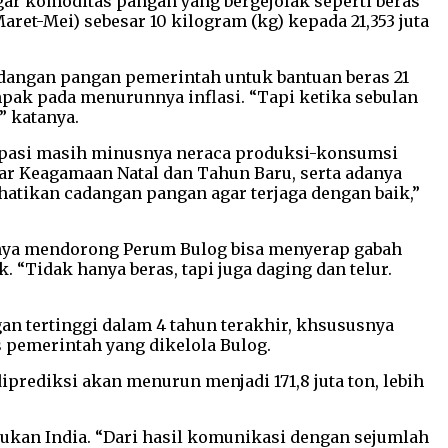
gar komoditas pangan yang bergejolak seperti beras
ret-Mei) sebesar 10 kilogram (kg) kepada 21,353 juta
dangan pangan pemerintah untuk bantuan beras 21
pak pada menurunnya inflasi. “Tapi ketika sebulan
” katanya.
ipasi masih minusnya neraca produksi-konsumsi
ar Keagamaan Natal dan Tahun Baru, serta adanya
hatikan cadangan pangan agar terjaga dengan baik,”
aknya mendorong Perum Bulog bisa menyerap gabah
. “Tidak hanya beras, tapi juga daging dan telur.
gan tertinggi dalam 4 tahun terakhir, khsususnya
s pemerintah yang dikelola Bulog.
iprediksi akan menurun menjadi 171,8 juta ton, lebih
kukan India. “Dari hasil komunikasi dengan sejumlah