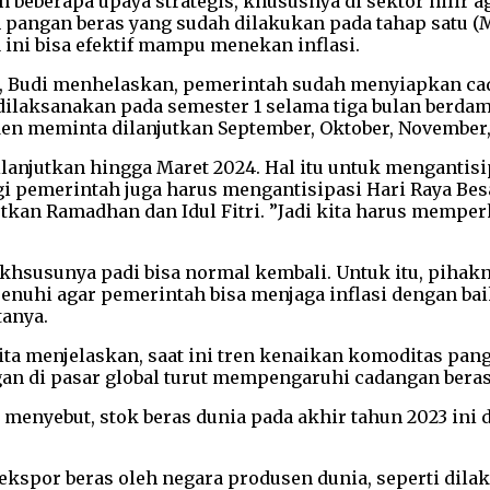
beberapa upaya strategis, khususnya di sektor hilir a
 pangan beras yang sudah dilakukan pada tahap satu (Ma
ini bisa efektif mampu menekan inflasi.
n, Budi menhelaskan, pemerintah sudah menyiapkan ca
ilaksanakan pada semester 1 selama tiga bulan berdam
siden meminta dilanjutkan September, Oktober, November,
anjutkan hingga Maret 2024. Hal itu untuk mengantis
i pemerintah juga harus mengantisipasi Hari Raya Bes
tkan Ramadhan dan Idul Fitri. ”Jadi kita harus memper
 khsusunya padi bisa normal kembali. Untuk itu, pih
ipenuhi agar pemerintah bisa menjaga inflasi dengan baik
tanya.
ita menjelaskan, saat ini tren kenaikan komoditas pan
ngan di pasar global turut mempengaruhi cadangan bera
menyebut, stok beras dunia pada akhir tahun 2023 ini d
ekspor beras oleh negara produsen dunia, seperti dila