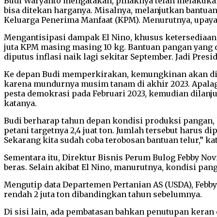
Budi Waryanto mengatakan, pihaknya telah melakukan 
bisa ditekan harganya. Misalnya, melanjutkan bantuan
Keluarga Penerima Manfaat (KPM). Menurutnya, upaya 
Mengantisipasi dampak El Nino, khusus ketersediaa
juta KPM masing masing 10 kg. Bantuan pangan yang d
diputus inflasi naik lagi sekitar September. Jadi Pre
Ke depan Budi memperkirakan, kemungkinan akan dil
karena mundurnya musim tanam di akhir 2023. Apalag
pesta demokrasi pada Februari 2023, kemudian dilanju
katanya.
Budi berharap tahun depan kondisi produksi pangan,
petani targetnya 2,4 juat ton. Jumlah tersebut harus d
Sekarang kita sudah coba terobosan bantuan telur,” ka
Sementara itu, Direktur Bisnis Perum Bulog Febby Nov
beras. Selain akibat El Nino, manurutnya, kondisi pa
Mengutip data Departemen Pertanian AS (USDA), Febby 
rendah 2 juta ton dibandingkan tahun sebelumnya.
Di sisi lain, ada pembatasan bahkan penutupan keran 