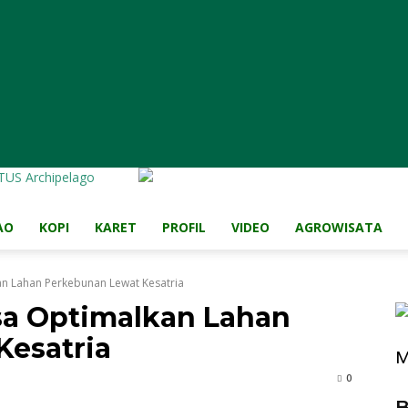
TUS Archipelago
AO
KOPI
KARET
PROFIL
VIDEO
AGROWISATA
an Lahan Perkebunan Lewat Kesatria
sa Optimalkan Lahan
Kesatria
M
0
B