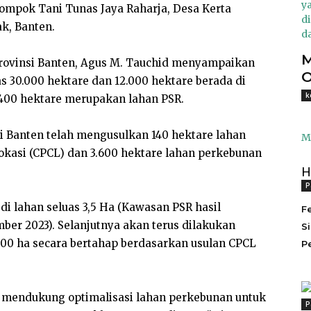
elompok Tani Tunas Jaya Raharja, Desa Kerta
ak, Banten.
M
Provinsi Banten, Agus M. Tauchid menyampaikan
O
s 30.000 hektare dan 12.000 hektare berada di
k
 400 hektare merupakan lahan PSR.
si Banten telah mengusulkan 140 hektare lahan
M
Lokasi (CPCL) dan 3.600 hektare lahan perkebunan
H
P
di lahan seluas 3,5 Ha (Kawasan PSR hasil
F
er 2023). Selanjutnya akan terus dilakukan
S
00 ha secara bertahap berdasarkan usulan CPCL
P
t mendukung optimalisasi lahan perkebunan untuk
P