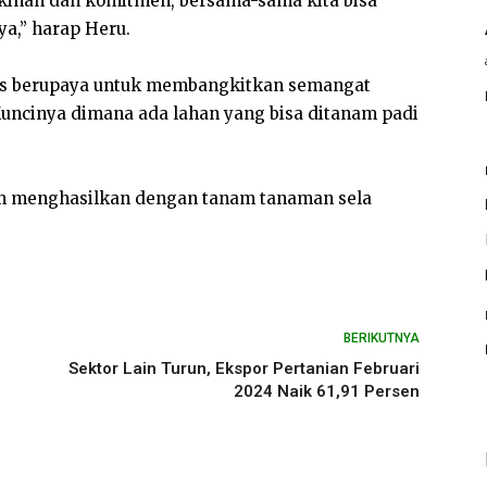
yakinan dan komitmen, bersama-sama kita bisa
a,” harap Heru.
us berupaya untuk membangkitkan semangat
Kuncinya dimana ada lahan yang bisa ditanam padi
um menghasilkan dengan tanam tanaman sela
BERIKUTNYA
Sektor Lain Turun, Ekspor Pertanian Februari
2024 Naik 61,91 Persen