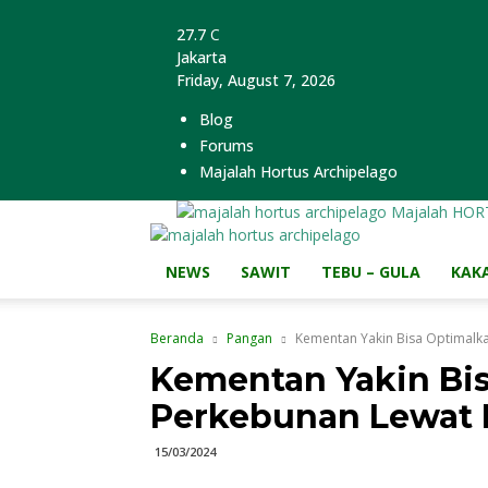
27.7
C
Jakarta
Friday, August 7, 2026
Blog
Forums
Majalah Hortus Archipelago
Majalah HOR
NEWS
SAWIT
TEBU – GULA
KAK
Beranda
Pangan
Kementan Yakin Bisa Optimalk
Kementan Yakin Bi
Perkebunan Lewat 
15/03/2024