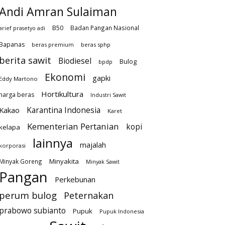
Andi Amran Sulaiman
B50
Badan Pangan Nasional
arief prasetyo adi
Bapanas
beras premium
beras sphp
berita sawit
Biodiesel
Bulog
bpdp
Ekonomi
gapki
Eddy Martono
Hortikultura
harga beras
Industri Sawit
Karantina Indonesia
Kakao
Karet
Kementerian Pertanian
kopi
kelapa
lainnya
majalah
korporasi
Minyakita
Minyak Goreng
Minyak Sawit
Pangan
Perkebunan
perum bulog
Peternakan
prabowo subianto
Pupuk
Pupuk Indonesia