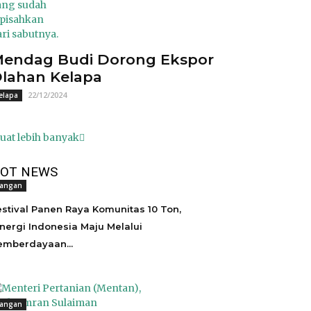
endag Budi Dorong Ekspor
lahan Kelapa
22/12/2024
elapa
uat lebih banyak
OT NEWS
angan
estival Panen Raya Komunitas 10 Ton,
inergi Indonesia Maju Melalui
emberdayaan...
angan