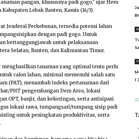
naman pangan, khususnya padi gogo,” ujar Heru
J
 Kabupaten Lebak Banten, Kamis (14/3).
B
orat Jenderal Perkebunan, tersedia potensi lahan
K
umpangsisipkan dengan padi gogo. Untuk
T
unan bertanggungjawab untuk pelaksanaan
S
tera Selatan, Banten, dan Kalimantan Timur.
P
 menghasilkan tanaman yang optimal tentu perlu
M
untuk calon lahan, minimal memenuhi salah satu
1
anam (PAT), menambah indeks pertanaman dari
ehat/PHT pengembangan Dem Area, lokasi
n OPT, banjir, dan kekeringan, serta antisipasi
gus lokasi rawa, tumpangsari/tumpang sisip padi
T
sting untuk peningkatan produktivitas, serta
.