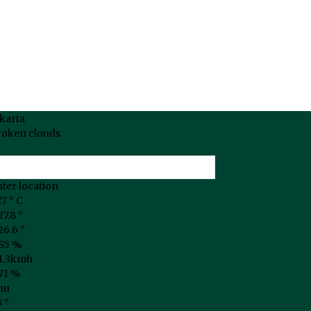
akarta
roken clouds
ter location
.7
°
C
27.8
°
26.6
°
85 %
1.3kmh
71 %
hu
8
°