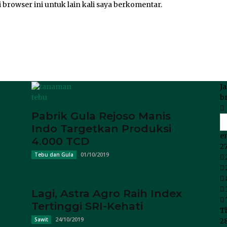
 browser ini untuk lain kali saya berkomentar.
J
b
Pabrik Gula Rejoso Manis
Indo Targetkan Produksi
en
4.000 TCD
27
01/10/2019
Tebu dan Gula
Lagi, Astra Agro Raih Index
Tertinggi SRI-Kehati
T
24/10/2019
Sawit
2