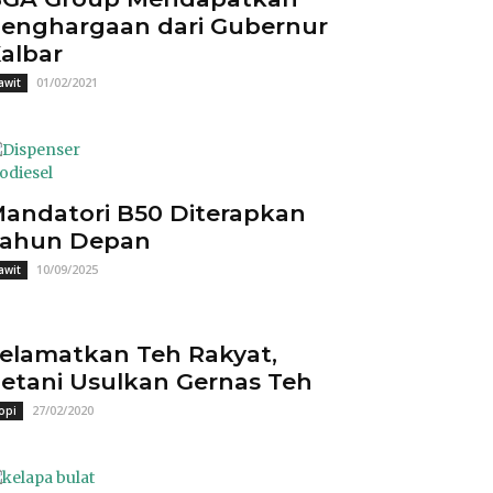
enghargaan dari Gubernur
albar
01/02/2021
awit
andatori B50 Diterapkan
ahun Depan
10/09/2025
awit
elamatkan Teh Rakyat,
etani Usulkan Gernas Teh
27/02/2020
opi