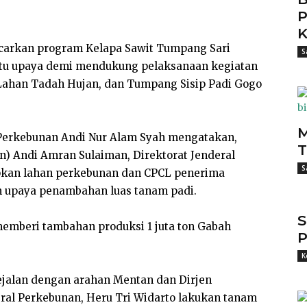
P
K
carkan program Kelapa Sawit Tumpang Sari
S
satu upaya demi mendukung pelaksanaan kegiatan
Lahan Tadah Hujan, dan Tumpang Sisip Padi Gogo
M
) Perkebunan Andi Nur Alam Syah mengatakan,
T
n) Andi Amran Sulaiman, Direktorat Jenderal
S
kan lahan perkebunan dan CPCL penerima
m upaya penambahan luas tanam padi.
S
memberi tambahan produksi 1 juta ton Gabah
P
K
ejalan dengan arahan Mentan dan Dirjen
eral Perkebunan, Heru Tri Widarto lakukan tanam