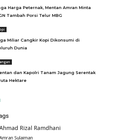
aga Harga Peternak, Mentan Amran Minta
GN Tambah Porsi Telur MBG
opi
iga Miliar Cangkir Kopi Dikonsumi di
eluruh Dunia
angan
entan dan Kapolri Tanam Jagung Serentak
 Juta Hektare
ags
Ahmad Rizal Ramdhani
Amran Sulaiman