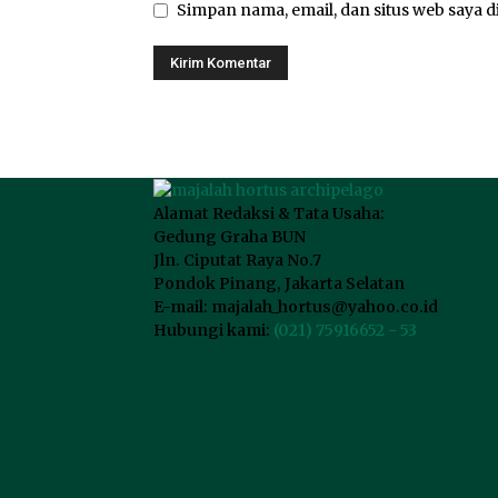
Simpan nama, email, dan situs web saya di
Alamat Redaksi & Tata Usaha:
Gedung Graha BUN
Jln. Ciputat Raya No.7
Pondok Pinang, Jakarta Selatan
E-mail: majalah_hortus@yahoo.co.id
Hubungi kami:
(021) 75916652 - 53