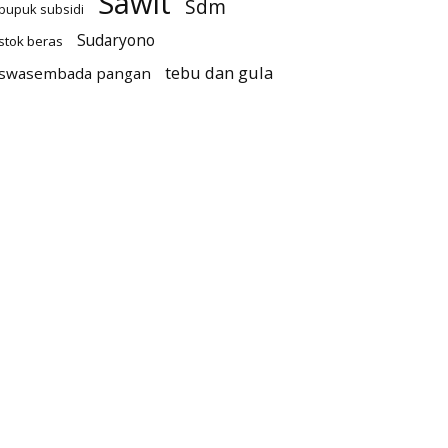
Sawit
Sdm
pupuk subsidi
Sudaryono
stok beras
tebu dan gula
swasembada pangan