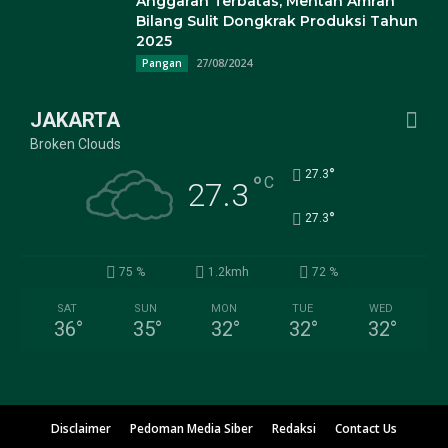
Anggaran Terbatas, Mentan Amran
Bilang Sulit Dongkrak Produksi Tahun
2025
27/08/2024
Pangan
JAKARTA
Broken Clouds
°
27.3
°
C
27.3
°
27.3
75 %
1.2kmh
72 %
SAT
SUN
MON
TUE
WED
36
°
35
°
32
°
32
°
32
°
Disclaimer
Pedoman Media Siber
Redaksi
Contact Us