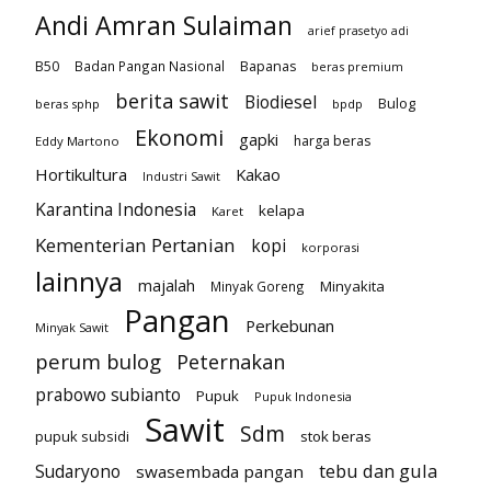
Andi Amran Sulaiman
arief prasetyo adi
B50
Badan Pangan Nasional
Bapanas
beras premium
berita sawit
Biodiesel
Bulog
beras sphp
bpdp
Ekonomi
gapki
harga beras
Eddy Martono
Hortikultura
Kakao
Industri Sawit
Karantina Indonesia
kelapa
Karet
Kementerian Pertanian
kopi
korporasi
lainnya
majalah
Minyakita
Minyak Goreng
Pangan
Perkebunan
Minyak Sawit
perum bulog
Peternakan
prabowo subianto
Pupuk
Pupuk Indonesia
Sawit
Sdm
pupuk subsidi
stok beras
tebu dan gula
Sudaryono
swasembada pangan