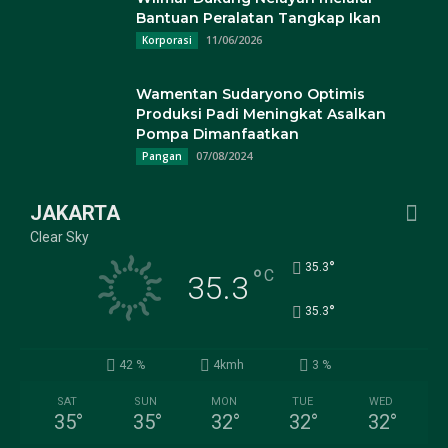
Bantuan Peralatan Tangkap Ikan
11/06/2026
Korporasi
Wamentan Sudaryono Optimis
Produksi Padi Meningkat Asalkan
Pompa Dimanfaatkan
07/08/2024
Pangan
JAKARTA
Clear Sky
°
35.3
°
C
35.3
°
35.3
42 %
4kmh
3 %
SAT
SUN
MON
TUE
WED
35
°
35
°
32
°
32
°
32
°