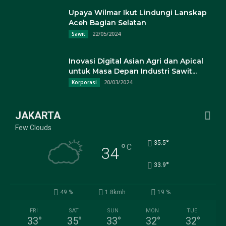
Upaya Wilmar Ikut Lindungi Lanskap
Aceh Bagian Selatan
22/05/2024
Sawit
Inovasi Digital Asian Agri dan Apical
untuk Masa Depan Industri Sawit...
20/03/2024
Korporasi
JAKARTA
Few Clouds
°
35.5
°
C
34
°
33.9
49 %
1.8kmh
19 %
FRI
SAT
SUN
MON
TUE
33
°
35
°
33
°
32
°
32
°