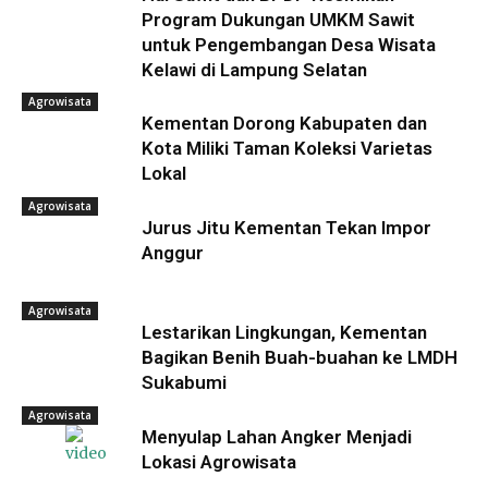
Program Dukungan UMKM Sawit
untuk Pengembangan Desa Wisata
Kelawi di Lampung Selatan
Agrowisata
Kementan Dorong Kabupaten dan
Kota Miliki Taman Koleksi Varietas
Lokal
Agrowisata
Jurus Jitu Kementan Tekan Impor
Anggur
Agrowisata
Lestarikan Lingkungan, Kementan
Bagikan Benih Buah-buahan ke LMDH
Sukabumi
Agrowisata
Menyulap Lahan Angker Menjadi
Lokasi Agrowisata