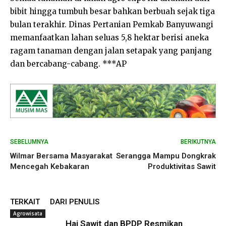
bibit hingga tumbuh besar bahkan berbuah sejak tiga
bulan terakhir. Dinas Pertanian Pemkab Banyuwangi
memanfaatkan lahan seluas 5,8 hektar berisi aneka
ragam tanaman dengan jalan setapak yang panjang
dan bercabang-cabang. ***AP
SEBELUMNYA
BERIKUTNYA
Wilmar Bersama Masyarakat
Serangga Mampu Dongkrak
Mencegah Kebakaran
Produktivitas Sawit
TERKAIT
DARI PENULIS
Agrowisata
Hai Sawit dan BPDP Resmikan