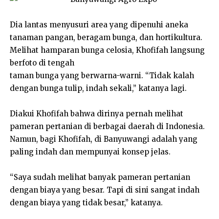
Dia lantas menyusuri area yang dipenuhi aneka
tanaman pangan, beragam bunga, dan hortikultura.
Melihat hamparan bunga celosia, Khofifah langsung
berfoto di tengah
taman bunga yang berwarna-warni. “Tidak kalah
dengan bunga tulip, indah sekali,” katanya lagi.
Diakui Khofifah bahwa dirinya pernah melihat
pameran pertanian di berbagai daerah di Indonesia.
Namun, bagi Khofifah, di Banyuwangi adalah yang
paling indah dan mempunyai konsep jelas.
“Saya sudah melihat banyak pameran pertanian
dengan biaya yang besar. Tapi di sini sangat indah
dengan biaya yang tidak besar,” katanya.