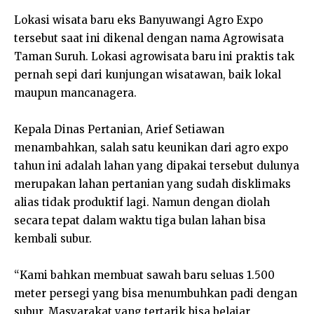
Lokasi wisata baru eks Banyuwangi Agro Expo
tersebut saat ini dikenal dengan nama Agrowisata
Taman Suruh. Lokasi agrowisata baru ini praktis tak
pernah sepi dari kunjungan wisatawan, baik lokal
maupun mancanagera.
Kepala Dinas Pertanian, Arief Setiawan
menambahkan, salah satu keunikan dari agro expo
tahun ini adalah lahan yang dipakai tersebut dulunya
merupakan lahan pertanian yang sudah disklimaks
alias tidak produktif lagi. Namun dengan diolah
secara tepat dalam waktu tiga bulan lahan bisa
kembali subur.
“Kami bahkan membuat sawah baru seluas 1.500
meter persegi yang bisa menumbuhkan padi dengan
subur. Masyarakat yang tertarik bisa belajar