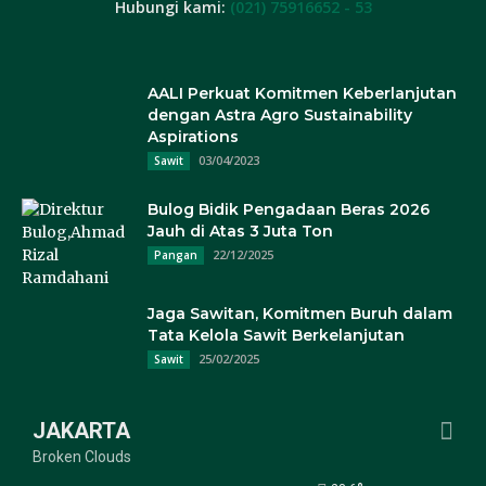
Hubungi kami:
(021) 75916652 - 53
AALI Perkuat Komitmen Keberlanjutan
dengan Astra Agro Sustainability
Aspirations
03/04/2023
Sawit
Bulog Bidik Pengadaan Beras 2026
Jauh di Atas 3 Juta Ton
22/12/2025
Pangan
Jaga Sawitan, Komitmen Buruh dalam
Tata Kelola Sawit Berkelanjutan
25/02/2025
Sawit
JAKARTA
Broken Clouds