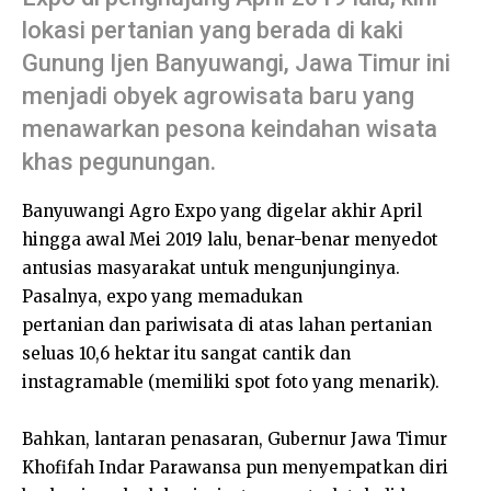
lokasi pertanian yang berada di kaki
Gunung Ijen Banyuwangi, Jawa Timur ini
menjadi obyek agrowisata baru yang
menawarkan pesona keindahan wisata
khas pegunungan.
Banyuwangi Agro Expo yang digelar akhir April
hingga awal Mei 2019 lalu, benar-benar menyedot
antusias masyarakat untuk mengunjunginya.
Pasalnya, expo yang memadukan
pertanian dan pariwisata di atas lahan pertanian
seluas 10,6 hektar itu sangat cantik dan
instagramable (memiliki spot foto yang menarik).
Bahkan, lantaran penasaran, Gubernur Jawa Timur
Khofifah Indar Parawansa pun menyempatkan diri