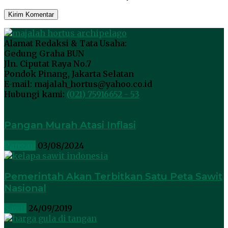
Alamat Redaksi & Tata Usaha:
Gedung Graha BUN
Jln. Ciputat Raya No.7
Pondok Pinang, Jakarta Selatan
E-mail: majalah_hortus@yahoo.co.id
Hubungi kami:
(021) 75916652 - 53
Pangan Murah Atasi Inflasi
Pangan
03/08/2024
Pemerintah Akan Terbitkan Satu Peta Sawit
Nasional
Sawit
24/09/2019