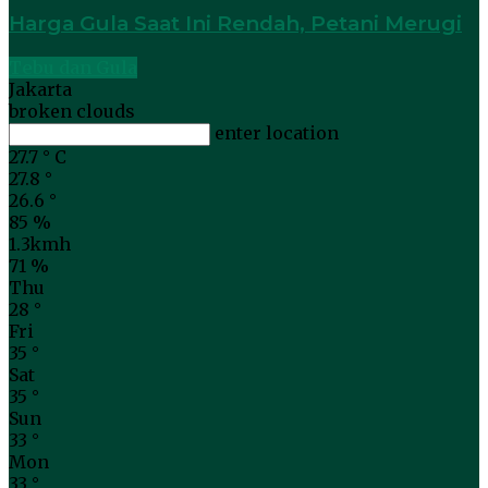
Harga Gula Saat Ini Rendah, Petani Merugi
Tebu dan Gula
Jakarta
broken clouds
enter location
27.7
°
C
27.8
°
26.6
°
85 %
1.3kmh
71 %
Thu
28
°
Fri
35
°
Sat
35
°
Sun
33
°
Mon
33
°