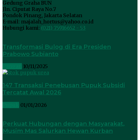
Gedung Graha BUN
Jln. Ciputat Raya No.7
Pondok Pinang, Jakarta Selatan
E-mail: majalah_hortus@yahoo.co.id
Hubungi kami:
(021) 75916652 - 53
Transformasi Bulog di Era Presiden
Prabowo Subianto
Pangan
10/11/2025
147 Transaksi Penebusan Pupuk Subsidi
Tercatat Awal 2026
Pupuk
01/01/2026
Perkuat Hubungan dengan Masyarakat,
Musim Mas Salurkan Hewan Kurban