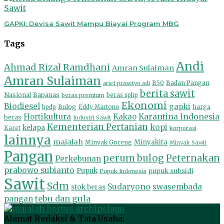
Sawit
GAPKI: Devisa Sawit Mampu Biayai Program MBG
Tags
Andi
Ahmad Rizal Ramdhani
Amran Sulaiman
Amran Sulaiman
B50
Badan Pangan
arief prasetyo adi
berita sawit
Nasional
Bapanas
beras premium
beras sphp
Ekonomi
Biodiesel
gapki
Bulog
harga
bpdp
Eddy Martono
Hortikultura
Kakao
Karantina Indonesia
beras
Industri Sawit
Kementerian Pertanian
kopi
kelapa
Karet
korporasi
lainnya
majalah
Minyakita
Minyak Goreng
Minyak Sawit
Pangan
perum bulog
Peternakan
Perkebunan
prabowo subianto
Pupuk
pupuk subsidi
Pupuk Indonesia
Sawit
Sdm
Sudaryono
swasembada
stok beras
tebu dan gula
pangan
Alamat Redaksi & Tata Usaha: