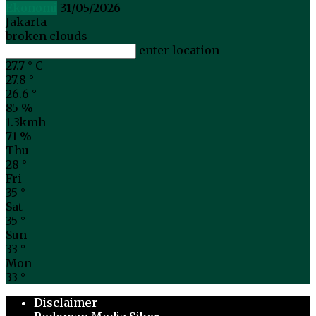
Ekonomi
31/05/2026
Jakarta
broken clouds
enter location
27.7
°
C
27.8
°
26.6
°
85 %
1.3kmh
71 %
Thu
28
°
Fri
35
°
Sat
35
°
Sun
33
°
Mon
33
°
Disclaimer