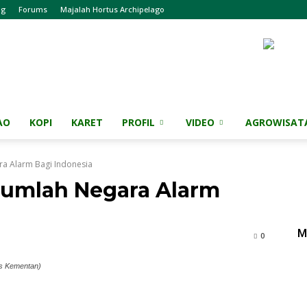
og
Forums
Majalah Hortus Archipelago
AO
KOPI
KARET
PROFIL
VIDEO
AGROWISAT
ra Alarm Bagi Indonesia
ejumlah Negara Alarm
M
0
as Kementan)