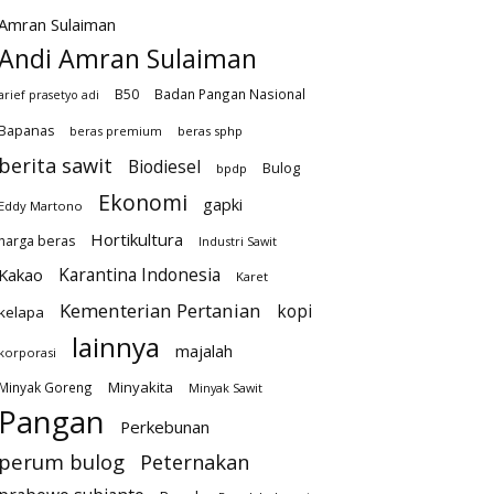
Amran Sulaiman
Andi Amran Sulaiman
B50
Badan Pangan Nasional
arief prasetyo adi
Bapanas
beras premium
beras sphp
berita sawit
Biodiesel
Bulog
bpdp
Ekonomi
gapki
Eddy Martono
Hortikultura
harga beras
Industri Sawit
Karantina Indonesia
Kakao
Karet
Kementerian Pertanian
kopi
kelapa
lainnya
majalah
korporasi
Minyakita
Minyak Goreng
Minyak Sawit
Pangan
Perkebunan
perum bulog
Peternakan