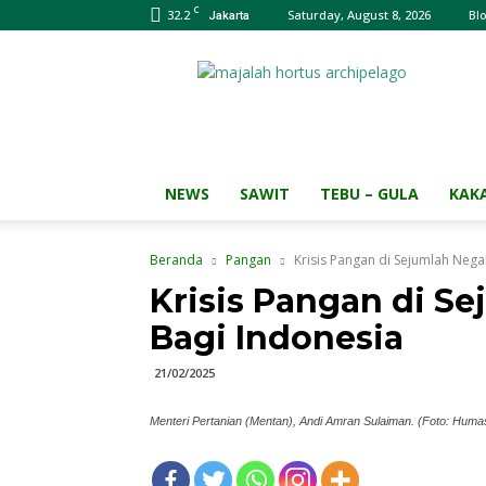
C
32.2
Saturday, August 8, 2026
Bl
Jakarta
Majalah
HORTUS
Archipelago
NEWS
SAWIT
TEBU – GULA
KAK
Beranda
Pangan
Krisis Pangan di Sejumlah Nega
Krisis Pangan di S
Bagi Indonesia
21/02/2025
Menteri Pertanian (Mentan), Andi Amran Sulaiman. (Foto: Hum