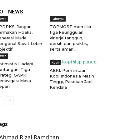
OT NEWS
awit
Lainnya
PDPKS: Jangan
TOPMOST memiliki
ermakan Hoaks,
tiga keunggulan:
enerasi Muda
kinerja tangguh,
engenal Sawit Lebih
bersih dan praktis,
jektif
serta aman...
awit
Kopi
ptimistis Hadapi
antangan: Tiga
AEKI: Permintaan
trategi GAPKI
Kopi Indonesia Masih
enavigasi Masa
Tinggi, Pasokan Jadi
epan
Kendala
ags
Ahmad Rizal Ramdhani