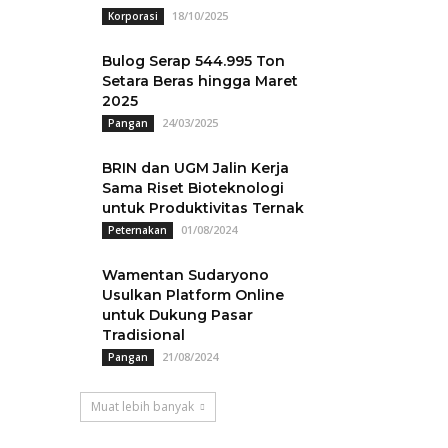
18/10/2025
Korporasi
Bulog Serap 544.995 Ton
Setara Beras hingga Maret
2025
24/03/2025
Pangan
BRIN dan UGM Jalin Kerja
Sama Riset Bioteknologi
untuk Produktivitas Ternak
01/08/2024
Peternakan
Wamentan Sudaryono
Usulkan Platform Online
untuk Dukung Pasar
Tradisional
21/08/2024
Pangan
Muat lebih banyak