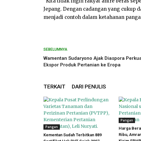
“Kita tidak ingin rakyat antre beras sepe
Jepang. Dengan cadangan yang cukup dan
menjadi contoh dalam ketahanan pangan 
SEBELUMNYA
Wamentan Sudaryono Ajak Diaspora Perku
Ekspor Produk Pertanian ke Eropa
TERKAIT
DARI PENULIS
Pangan
Pangan
Harga Bera
Ribu, Amra
Kementan Sudah Terbitkan 889
Kirim SPHP