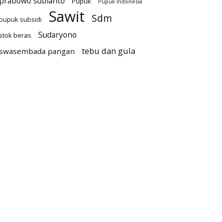
prabowo subianto
Pupuk
Pupuk Indonesia
Sawit
Sdm
pupuk subsidi
Sudaryono
stok beras
tebu dan gula
swasembada pangan