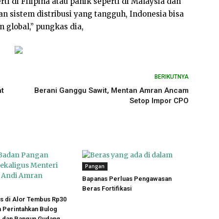
rti di Filipina atau panik seperti di Malaysia dan
 sistem distribusi yang tangguh, Indonesia bisa
global,” pungkas dia,
BERIKUTNYA
at
Berani Ganggu Sawit, Mentan Amran Ancam
Setop Impor CPO
Pangan
Bapanas Perluas Pengawasan
Beras Fortifikasi
s di Alor Tembus Rp30
n Perintahkan Bulog
 dan Bangun Gudang