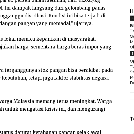
ai 82 persen dalam setahun, dari ¥2.023/kg
00). Ini dampak langsung dari gelombang panas
H
anggu distribusi. Kondisi ini bisa terjadi di
S
adangan pangan yang memadai,” ujarnya.
B
T
G
as lokal memicu kepanikan di masyarakat.
M
jakan harga, sementara harga beras impor yang
Ob
S
O
T
a terganggunya stok pangan bisa berakibat pada
S
M
ebutuhan, tetapi juga faktor stabilitas negara,”
D
i warga Malaysia memang terus meningkat. Warga
h untuk mengatasi krisis ini, dan mengurangi
T
status darurat ketahanan pangan sejak awal