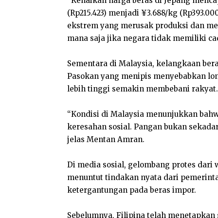
“Kenaikan harga beras di Jepang mencap
(Rp215.423) menjadi ¥3.688/kg (Rp393.0
ekstrem yang merusak produksi dan mengg
mana saja jika negara tidak memiliki c
Sementara di Malaysia, kelangkaan ber
Pasokan yang menipis menyebabkan lon
lebih tinggi semakin membebani rakyat.
“Kondisi di Malaysia menunjukkan bahw
keresahan sosial. Pangan bukan sekadar k
jelas Mentan Amran.
Di media sosial, gelombang protes dar
menuntut tindakan nyata dari pemerinta
ketergantungan pada beras impor.
Sebelumnya, Filipina telah menetapkan 