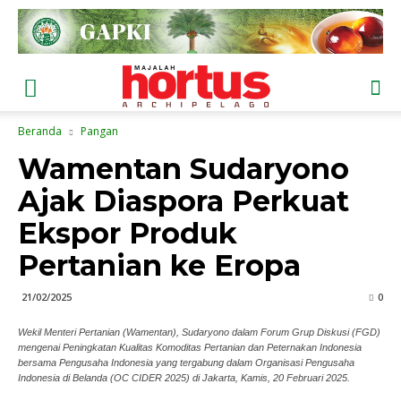
Beranda
Pangan
Wamentan Sudaryono
Ajak Diaspora Perkuat
Ekspor Produk
Pertanian ke Eropa
21/02/2025
0
Wekil Menteri Pertanian (Wamentan), Sudaryono dalam Forum Grup Diskusi (FGD)
mengenai Peningkatan Kualitas Komoditas Pertanian dan Peternakan Indonesia
bersama Pengusaha Indonesia yang tergabung dalam Organisasi Pengusaha
Indonesia di Belanda (OC CIDER 2025) di Jakarta, Kamis, 20 Februari 2025.