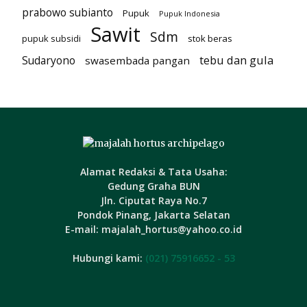
prabowo subianto
Pupuk
Pupuk Indonesia
Sawit
Sdm
pupuk subsidi
stok beras
tebu dan gula
Sudaryono
swasembada pangan
Alamat Redaksi & Tata Usaha:
Gedung Graha BUN
Jln. Ciputat Raya No.7
Pondok Pinang, Jakarta Selatan
E-mail: majalah_hortus@yahoo.co.id
Hubungi kami:
(021) 75916652 - 53