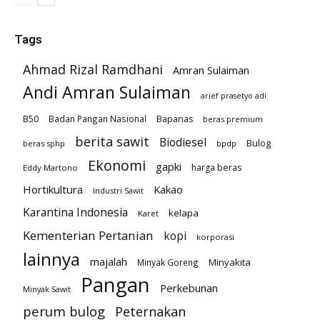
Tags
Ahmad Rizal Ramdhani
Amran Sulaiman
Andi Amran Sulaiman
arief prasetyo adi
B50
Badan Pangan Nasional
Bapanas
beras premium
berita sawit
Biodiesel
Bulog
beras sphp
bpdp
Ekonomi
gapki
harga beras
Eddy Martono
Hortikultura
Kakao
Industri Sawit
Karantina Indonesia
kelapa
Karet
Kementerian Pertanian
kopi
korporasi
lainnya
majalah
Minyakita
Minyak Goreng
Pangan
Perkebunan
Minyak Sawit
perum bulog
Peternakan