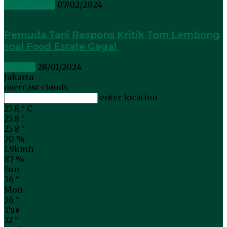
Perkebunan
07/02/2024
Pemuda Tani Respons Kritik Tom Lembong
soal Food Estate Gagal
Pangan
28/01/2024
Jakarta
overcast clouds
enter location
25.8
°
C
25.8
°
25.8
°
70 %
1.9kmh
87 %
Sun
36
°
Mon
36
°
Tue
32
°