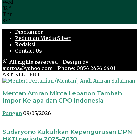
Wed
32
°
Thu
33
°
Disclaimer
Pedoman Media Siber
Redaksi
Contact Us
© All rights reserved - Design by:
ajartos@yahoo.com - Phone: 0856 2456 6401
ARTIKEL LEBIH
Mentan Amran Minta Lebanon Tambah
Impor Kelapa dan CPO Indonesia
Pangan
09/07/2026
Sudaryono Kukuhkan Kepengurusan DPN
HKTI periode 2025–2030