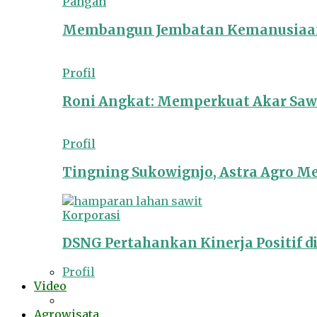
Pangan
Membangun Jembatan Kemanusiaan
Profil
Roni Angkat: Memperkuat Akar Sawit
Profil
Tingning Sukowignjo, Astra Agro 
Korporasi
DSNG Pertahankan Kinerja Positif d
Profil
Video
Agrowisata