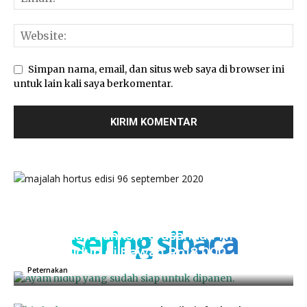
Simpan nama, email, dan situs web saya di browser ini
untuk lain kali saya berkomentar.
sering sibaca
Kementan Sanksi Perusahaan NH, Jual
Ayam Hidup di Bawah Rp18.000
04/07/2025
0
Peternakan