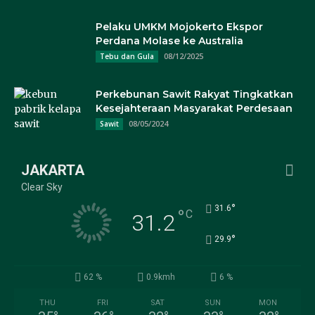
Pelaku UMKM Mojokerto Ekspor
Perdana Molase ke Australia
08/12/2025
Tebu dan Gula
Perkebunan Sawit Rakyat Tingkatkan
Kesejahteraan Masyarakat Perdesaan
08/05/2024
Sawit
JAKARTA
Clear Sky
°
31.6
°
C
31.2
°
29.9
62 %
0.9kmh
6 %
THU
FRI
SAT
SUN
MON