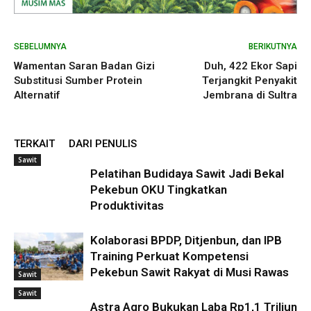
SEBELUMNYA
BERIKUTNYA
Wamentan Saran Badan Gizi
Duh, 422 Ekor Sapi
Substitusi Sumber Protein
Terjangkit Penyakit
Alternatif
Jembrana di Sultra
TERKAIT
DARI PENULIS
Sawit
Pelatihan Budidaya Sawit Jadi Bekal
Pekebun OKU Tingkatkan
Produktivitas
Kolaborasi BPDP, Ditjenbun, dan IPB
Training Perkuat Kompetensi
Pekebun Sawit Rakyat di Musi Rawas
Sawit
Sawit
Astra Agro Bukukan Laba Rp1,1 Triliun