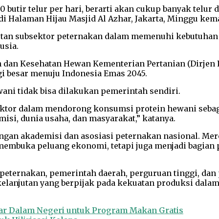
butir telur per hari, berarti akan cukup banyak telur 
di Halaman Hijau Masjid Al Azhar, Jakarta, Minggu kem
tan subsektor peternakan dalam memenuhi kebutuhan 
usia.
n dan Kesehatan Hewan Kementerian Pertanian (Dirjen
gi besar menuju Indonesia Emas 2045.
i tidak bisa dilakukan pemerintah sendiri.
 sektor dalam mendorong konsumsi protein hewani seb
isi, dunia usaha, dan masyarakat,” katanya.
angan akademisi dan asosiasi peternakan nasional. Me
 membuka peluang ekonomi, tetapi juga menjadi bagian p
 peternakan, pemerintah daerah, perguruan tinggi, da
kelanjutan yang berpijak pada kekuatan produksi dalam
ar Dalam Negeri untuk Program Makan Gratis