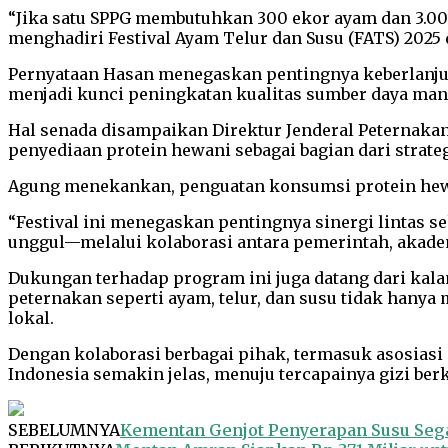
“Jika satu SPPG membutuhkan 300 ekor ayam dan 3.000 
menghadiri Festival Ayam Telur dan Susu (FATS) 2025 
Pernyataan Hasan menegaskan pentingnya keberlanju
menjadi kunci peningkatan kualitas sumber daya man
Hal senada disampaikan Direktur Jenderal Peternaka
penyediaan protein hewani sebagai bagian dari strate
Agung menekankan, penguatan konsumsi protein hewan
“Festival ini menegaskan pentingnya sinergi lintas
unggul—melalui kolaborasi antara pemerintah, akadem
Dukungan terhadap program ini juga datang dari kal
peternakan seperti ayam, telur, dan susu tidak hanya
lokal.
Dengan kolaborasi berbagai pihak, termasuk asosiasi
Indonesia semakin jelas, menuju tercapainya gizi ber
SEBELUMNYA
Kementan Genjot Penyerapan Susu Seg