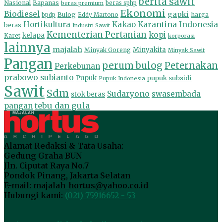
berita sawit
Nasional
Bapanas
beras premium
beras sphp
Ekonomi
Biodiesel
gapki
Bulog
harga
bpdp
Eddy Martono
Hortikultura
Kakao
Karantina Indonesia
beras
Industri Sawit
Kementerian Pertanian
kopi
kelapa
Karet
korporasi
lainnya
majalah
Minyakita
Minyak Goreng
Minyak Sawit
Pangan
perum bulog
Peternakan
Perkebunan
prabowo subianto
Pupuk
pupuk subsidi
Pupuk Indonesia
Sawit
Sdm
Sudaryono
swasembada
stok beras
tebu dan gula
pangan
Alamat Redaksi & Tata Usaha:
Gedung Graha BUN
Jln. Ciputat Raya No.7
Pondok Pinang, Jakarta Selatan
E-mail: majalah_hortus@yahoo.co.id
Hubungi kami:
(021) 75916652 - 53