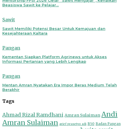
Mentorship FPSI 2026 Gelar “Sawit Mengajar”, Kenalkan
Beasiswa Sawit ke Pelajar...
Sawit
Sawit Memiliki Potensi Besar Untuk Kemajuan dan
Kesejahteraan Kaltara
Pangan
Kementan Siapkan Platform Agrinews untuk Akses
Informasi Pertanian yang Lebih Lengkap
Pangan
Mentan Amran Nyatakan Era Impor Beras Medium Telah
Berakhir
Tags
Andi
Ahmad Rizal Ramdhani
Amran Sulaiman
Amran Sulaiman
B50
Badan Pangan
arief prasetyo adi