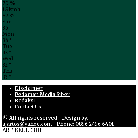
70 %
1.9kmh
87 %
Sun
36
°
Mon
36
°
Tue
32
°
Wed
32
°
Thu
33
°
Disclaimer
Pedoman Media Siber
Redaksi
Contact Us
© All rights reserved - Design by:
ajartos@yahoo.com - Phone: 0856 2456 6401
ARTIKEL LEBIH