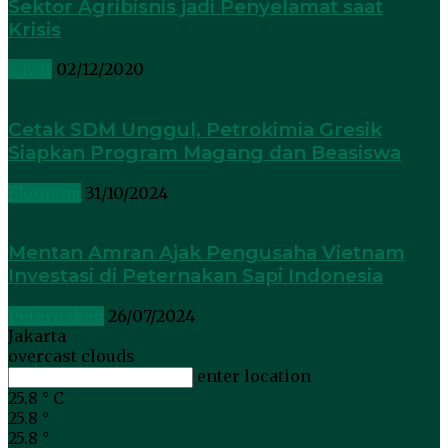
Sektor Agribisnis jadi Penyelamat saat
Krisis
Sawit
02/12/2020
Cetak SDM Unggul, Petrokimia Gresik
Siapkan Program Magang dan Beasiswa
Ekonomi
31/10/2024
Mentan Amran Ajak Pengusaha Vietnam
Investasi di Peternakan Sapi Indonesia
Peternakan
26/07/2024
Jakarta
overcast clouds
enter location
25.8
°
C
25.8
°
25.8
°