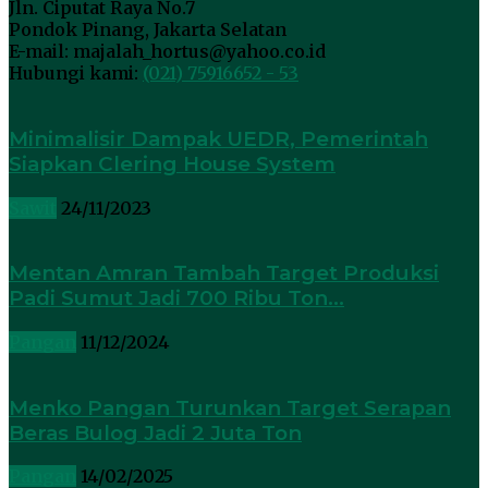
Jln. Ciputat Raya No.7
Pondok Pinang, Jakarta Selatan
E-mail: majalah_hortus@yahoo.co.id
Hubungi kami:
(021) 75916652 - 53
Minimalisir Dampak UEDR, Pemerintah
Siapkan Clering House System
Sawit
24/11/2023
Mentan Amran Tambah Target Produksi
Padi Sumut Jadi 700 Ribu Ton...
Pangan
11/12/2024
Menko Pangan Turunkan Target Serapan
Beras Bulog Jadi 2 Juta Ton
Pangan
14/02/2025