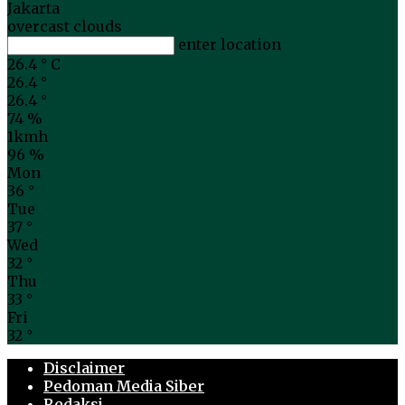
Jakarta
overcast clouds
enter location
26.4
°
C
26.4
°
26.4
°
74 %
1kmh
96 %
Mon
36
°
Tue
37
°
Wed
32
°
Thu
33
°
Fri
32
°
Disclaimer
Pedoman Media Siber
Redaksi