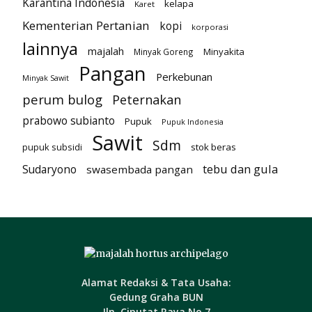
Karantina Indonesia
kelapa
Karet
Kementerian Pertanian
kopi
korporasi
lainnya
majalah
Minyakita
Minyak Goreng
Pangan
Perkebunan
Minyak Sawit
perum bulog
Peternakan
prabowo subianto
Pupuk
Pupuk Indonesia
Sawit
Sdm
pupuk subsidi
stok beras
tebu dan gula
Sudaryono
swasembada pangan
Alamat Redaksi & Tata Usaha:
Gedung Graha BUN
Jln. Ciputat Raya No.7