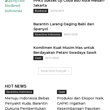
PPKS Sukses Uji Coba B50 Rute Medan-
Jakarta
25/03/2019
Biodiesel
Barantin Larang Daging Babi dari
Spanyol
06/01/2026
Karantina Indonesia
Komitmen Kuat Musim Mas untuk
Berdayakan Petani Swadaya Sawit
03/11/2023
Sawit
Muat lebih banyak
HOT NEWS
Karantina Indonesia
Sawit
Menuju Indonesia Bebas
Produksi dan Ekspor Naik,
Penyakit Kuda, Barantin
GAPKI Ingatkan
Dukung Pembentukan
Keseimbangan Pasokan