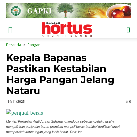
Beranda
Pangan
Kepala Bapanas
Pastikan Kestabilan
Harga Pangan Jelang
Nataru
14/11/2025
0
Menteri Pertanian Andi Amran Sulaiman menduga sebagian pelaku usaha
mengalihkan penjualan beras premium menjadi beras berlabel fortifikasi untuk
memperoleh keuntungan yang lebih besar. Dok: Ist