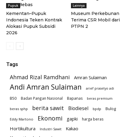
Zona Bebas
Pupuk
Lainnya
Kementan–Pupuk
Museum Perkebunan
Indonesia Teken Kontrak
Terima CSR Mobil dari
Alokasi Pupuk Subsidi
PTPN 2
2026
Tags
Ahmad Rizal Ramdhani
Amran Sulaiman
Andi Amran Sulaiman
arief prasetyo adi
B50
Badan Pangan Nasional
Bapanas
beras premium
berita sawit
Biodiesel
Bulog
beras sphp
bpdp
Ekonomi
gapki
harga beras
Eddy Martono
Hortikultura
Kakao
Industri Sawit