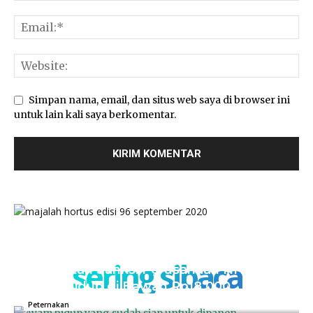
Simpan nama, email, dan situs web saya di browser ini
untuk lain kali saya berkomentar.
sering sibaca
Kementan Sanksi Perusahaan NH, Jual
Ayam Hidup di Bawah Rp18.000
04/07/2025
0
Peternakan