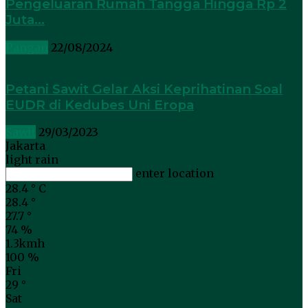
Pengeluaran Rumah Tangga Hingga Rp 2
Juta...
Pangan
22/08/2024
Petani Sawit Gelar Aksi Keprihatinan Soal
EUDR di Kedubes Uni Eropa
Sawit
29/03/2023
Jakarta
light rain
enter location
28.4
°
C
28.4
°
27.7
°
74 %
1.3kmh
100 %
Fri
29
°
Sat