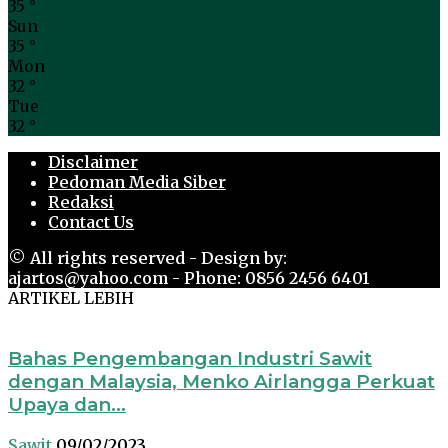
35
°
Sun
35
°
Mon
32
°
Tue
32
°
Disclaimer
Pedoman Media Siber
Redaksi
Contact Us
© All rights reserved - Design by:
ajartos@yahoo.com - Phone: 0856 2456 6401
ARTIKEL LEBIH
Bahas Pengembangan Industri Sawit
dengan Malaysia, Menko Airlangga Perkuat
Upaya dan...
Sawit
09/02/2023