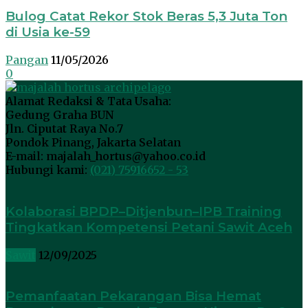
Bulog Catat Rekor Stok Beras 5,3 Juta Ton
di Usia ke-59
Pangan
11/05/2026
0
Alamat Redaksi & Tata Usaha:
Gedung Graha BUN
Jln. Ciputat Raya No.7
Pondok Pinang, Jakarta Selatan
E-mail: majalah_hortus@yahoo.co.id
Hubungi kami:
(021) 75916652 - 53
Kolaborasi BPDP–Ditjenbun–IPB Training
Tingkatkan Kompetensi Petani Sawit Aceh
Sawit
12/09/2025
Pemanfaatan Pekarangan Bisa Hemat