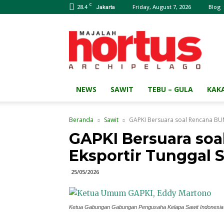
C
28.4
Friday, August 7, 2026
Blog
Jakarta
Majalah
HORTUS
Archipelago
NEWS
SAWIT
TEBU – GULA
KAK
Beranda
Sawit
GAPKI Bersuara soal Rencana BUM
GAPKI Bersuara soa
Eksportir Tunggal 
25/05/2026
Ketua Gabungan Gabungan Pengusaha Kelapa Sawit Indonesia 