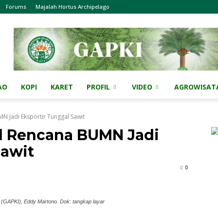
Forums
Majalah Hortus Archipelago
AO
KOPI
KARET
PROFIL
VIDEO
AGROWISAT
N Jadi Eksportir Tunggal Sawit
l Rencana BUMN Jadi
Sawit
0
(GAPKI), Eddy Martono. Dok: tangkap layar