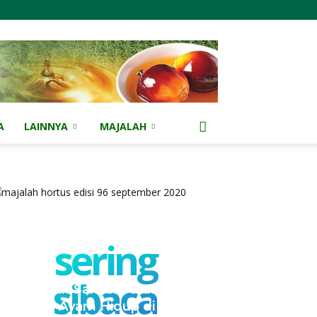
A
LAINNYA
MAJALAH
sering
sibaca
Kementan Sanksi Perusahaan
NH, Jual Ayam Hidup di Bawah