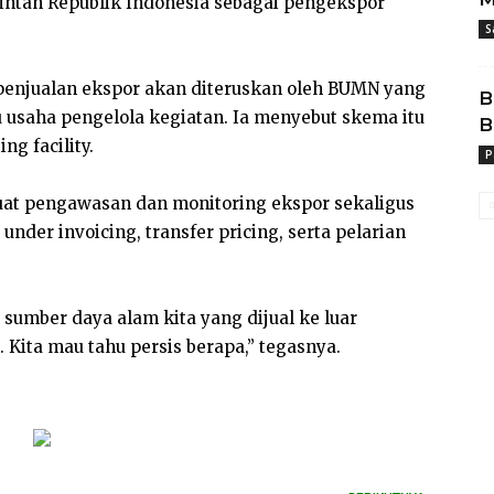
intah Republik Indonesia sebagai pengekspor
S
 penjualan ekspor akan diteruskan oleh BUMN yang
B
 usaha pengelola kegiatan. Ia menyebut skema itu
B
ng facility.
P
t pengawasan dan monitoring ekspor sekaligus
nder invoicing, transfer pricing, serta pelarian
sumber daya alam kita yang dijual ke luar
. Kita mau tahu persis berapa,” tegasnya.