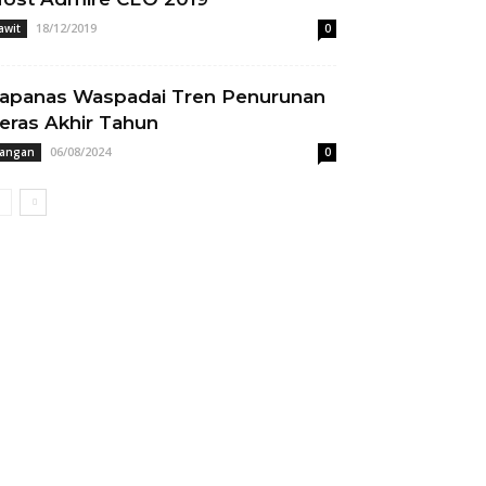
18/12/2019
awit
0
apanas Waspadai Tren Penurunan
eras Akhir Tahun
06/08/2024
angan
0