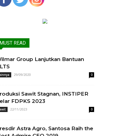
MUST READ
ilmar Group Lanjutkan Bantuan
LTS
29/09/2020
ainnya
0
roduksi Sawit Stagnan, INSTIPER
elar FDPKS 2023
22/11/2023
awit
0
resdir Astra Agro, Santosa Raih the
ost Admire CEO 2019