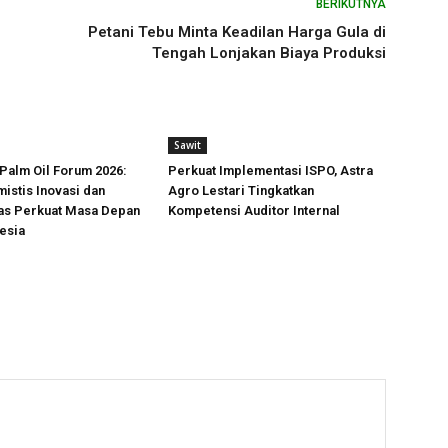
BERIKUTNYA
Petani Tebu Minta Keadilan Harga Gula di
Tengah Lonjakan Biaya Produksi
Sawit
Palm Oil Forum 2026:
Perkuat Implementasi ISPO, Astra
istis Inovasi dan
Agro Lestari Tingkatkan
tas Perkuat Masa Depan
Kompetensi Auditor Internal
esia