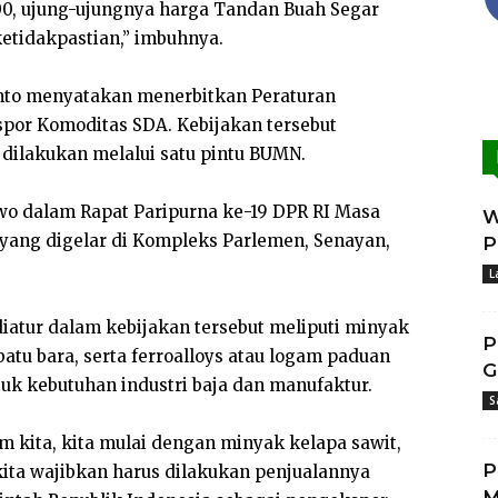
000, ujung-ujungnya harga Tandan Buah Segar
ketidakpastian,” imbuhnya.
anto menyatakan menerbitkan Peraturan
spor Komoditas SDA. Kebijakan tersebut
dilakukan melalui satu pintu BUMN.
wo dalam Rapat Paripurna ke-19 DPR RI Masa
W
yang digelar di Kompleks Parlemen, Senayan,
P
L
iatur dalam kebijakan tersebut meliputi minyak
P
batu bara, serta ferroalloys atau logam paduan
G
uk kebutuhan industri baja dan manufaktur.
S
m kita, kita mulai dengan minyak kelapa sawit,
P
 kita wajibkan harus dilakukan penjualannya
M