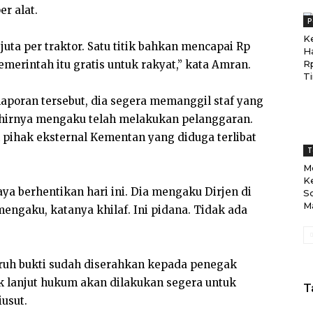
er alat.
P
K
juta per traktor. Satu titik bahkan mencapai Rp
H
emerintah itu gratis untuk rakyat,” kata Amran.
R
T
aporan tersebut, dia segera memanggil staf yang
khirnya mengaku telah melakukan pelanggaran.
k pihak eksternal Kementan yang diduga terlibat
T
M
K
a berhentikan hari ini. Dia mengaku Dirjen di
S
M
mengaku, katanya khilaf. Ini pidana. Tidak ada
uh bukti sudah diserahkan kepada penegak
k lanjut hukum akan dilakukan segera untuk
T
iusut.