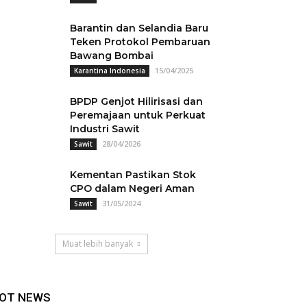
Barantin dan Selandia Baru
Teken Protokol Pembaruan
Bawang Bombai
15/04/2025
Karantina Indonesia
BPDP Genjot Hilirisasi dan
Peremajaan untuk Perkuat
Industri Sawit
28/04/2026
Sawit
Kementan Pastikan Stok
CPO dalam Negeri Aman
31/05/2024
Sawit
Muat lebih banyak
OT NEWS