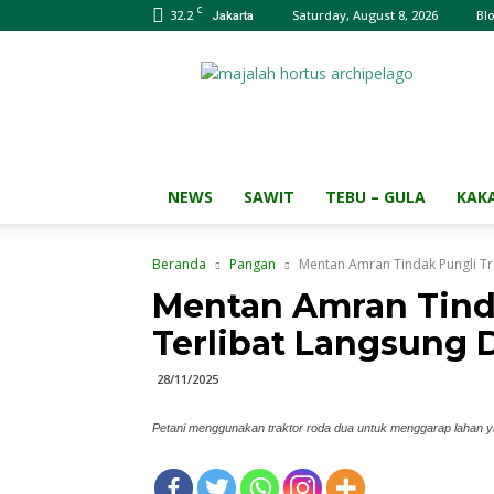
C
32.2
Saturday, August 8, 2026
Bl
Jakarta
Majalah
HORTUS
Archipelago
NEWS
SAWIT
TEBU – GULA
KAK
Beranda
Pangan
Mentan Amran Tindak Pungli Tra
Mentan Amran Tinda
Terlibat Langsung 
28/11/2025
Petani menggunakan traktor roda dua untuk menggarap lahan y