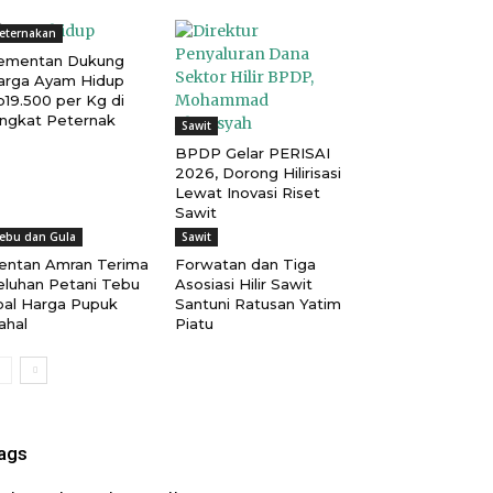
eternakan
ementan Dukung
arga Ayam Hidup
p19.500 per Kg di
ingkat Peternak
Sawit
BPDP Gelar PERISAI
2026, Dorong Hilirisasi
Lewat Inovasi Riset
Sawit
ebu dan Gula
Sawit
entan Amran Terima
Forwatan dan Tiga
eluhan Petani Tebu
Asosiasi Hilir Sawit
oal Harga Pupuk
Santuni Ratusan Yatim
ahal
Piatu
ags