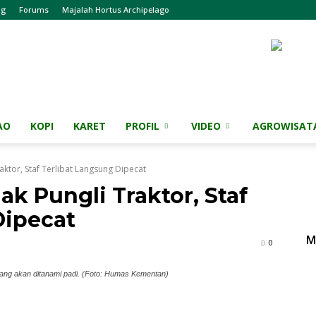
og
Forums
Majalah Hortus Archipelago
AO
KOPI
KARET
PROFIL
VIDEO
AGROWISAT
ktor, Staf Terlibat Langsung Dipecat
k Pungli Traktor, Staf
Dipecat
M
0
ang akan ditanami padi. (Foto: Humas Kementan)