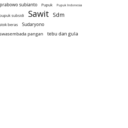
prabowo subianto
Pupuk
Pupuk Indonesia
Sawit
Sdm
pupuk subsidi
Sudaryono
stok beras
tebu dan gula
swasembada pangan