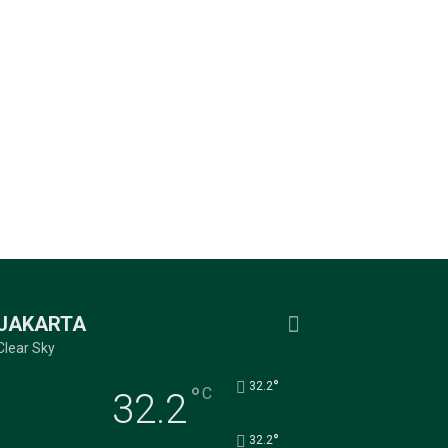
JAKARTA
Clear Sky
°
32.2
°
C
32.2
°
32.2