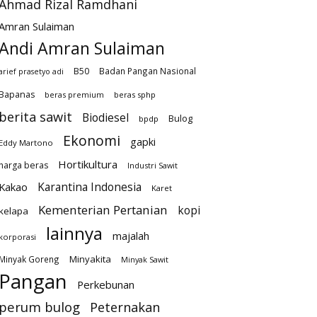
Ahmad Rizal Ramdhani
Amran Sulaiman
Andi Amran Sulaiman
B50
Badan Pangan Nasional
arief prasetyo adi
Bapanas
beras premium
beras sphp
berita sawit
Biodiesel
Bulog
bpdp
Ekonomi
gapki
Eddy Martono
Hortikultura
harga beras
Industri Sawit
Karantina Indonesia
Kakao
Karet
Kementerian Pertanian
kopi
kelapa
lainnya
majalah
korporasi
Minyakita
Minyak Goreng
Minyak Sawit
Pangan
Perkebunan
perum bulog
Peternakan