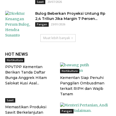
20/07/2026
Sawit
Bulog Beberkan Proyeksi Untung Rp
2,4 Triliun Jika Margin 7 Persen...
23/01/2026
Pangan
Muat lebih banyak
HOT NEWS
Hortikultura
PPVTPP Kementan
Hortikultura
Berikan Tanda Daftar
Bunga Anggrek Hitam
Kementan Siap Penuhi
Salokat Kusi Asal...
Panggilan Ombusdman
terkait RIPH dan Wajib
Tanam
Sawit
Memastikan Produksi
Pangan
Sawit Berkelanjutan