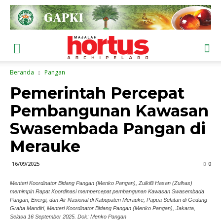
Beranda
Pangan
Pemerintah Percepat
Pembangunan Kawasan
Swasembada Pangan di
Merauke
16/09/2025
0
Menteri Koordinator Bidang Pangan (Menko Pangan), Zulkifli Hasan (Zulhas)
memimpin Rapat Koordinasi mempercepat pembangunan Kawasan Swasembada
Pangan, Energi, dan Air Nasional di Kabupaten Merauke, Papua Selatan di Gedung
Graha Mandiri, Menteri Koordinator Bidang Pangan (Menko Pangan), Jakarta,
Selasa 16 September 2025. Dok: Menko Pangan