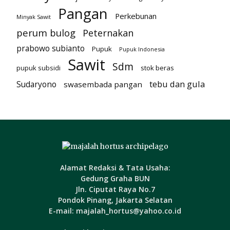
Pangan
Perkebunan
Minyak Sawit
perum bulog
Peternakan
prabowo subianto
Pupuk
Pupuk Indonesia
Sawit
Sdm
pupuk subsidi
stok beras
tebu dan gula
Sudaryono
swasembada pangan
Alamat Redaksi & Tata Usaha:
Gedung Graha BUN
Jln. Ciputat Raya No.7
Pondok Pinang, Jakarta Selatan
E-mail: majalah_hortus@yahoo.co.id