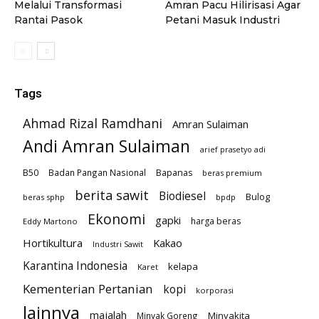
Melalui Transformasi
Amran Pacu Hilirisasi Agar
Rantai Pasok
Petani Masuk Industri
Tags
Ahmad Rizal Ramdhani
Amran Sulaiman
Andi Amran Sulaiman
arief prasetyo adi
B50
Badan Pangan Nasional
Bapanas
beras premium
berita sawit
Biodiesel
Bulog
beras sphp
bpdp
Ekonomi
gapki
harga beras
Eddy Martono
Hortikultura
Kakao
Industri Sawit
Karantina Indonesia
kelapa
Karet
Kementerian Pertanian
kopi
korporasi
lainnya
majalah
Minyakita
Minyak Goreng