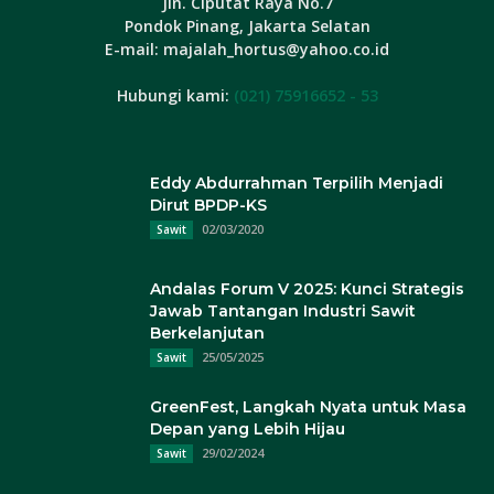
Jln. Ciputat Raya No.7
Pondok Pinang, Jakarta Selatan
E-mail: majalah_hortus@yahoo.co.id
Hubungi kami:
(021) 75916652 - 53
Eddy Abdurrahman Terpilih Menjadi
Dirut BPDP-KS
02/03/2020
Sawit
Andalas Forum V 2025: Kunci Strategis
Jawab Tantangan Industri Sawit
Berkelanjutan
25/05/2025
Sawit
GreenFest, Langkah Nyata untuk Masa
Depan yang Lebih Hijau
29/02/2024
Sawit