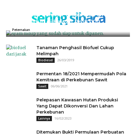
sering sibaca
Kementan Sanksi Perusahaan NH, Jual
Ayam Hidup di Bawah Rp18.000
04/07/2025
0
Peternakan
Tanaman Penghasil Biofuel Cukup
Melimpah
26/03/2019
Biodiesel
Permentan 18/2021 Mempermudah Pola
Kemitraan di Perkebunan Sawit
06/06/2021
Sawit
Pelepasan Kawasan Hutan Produksi
Yang Dapat Dikonversi Dan Lahan
Perkebunan
16/02/2023
Lainnya
Ditemukan Bukti Permulaan Perbuatan