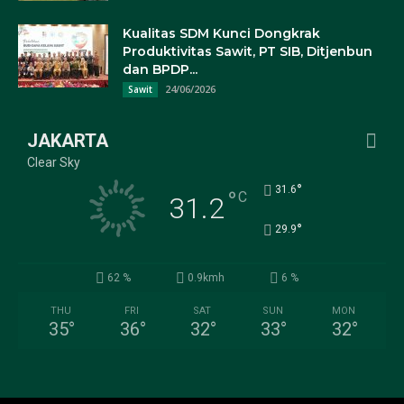
Kualitas SDM Kunci Dongkrak
Produktivitas Sawit, PT SIB, Ditjenbun
dan BPDP...
24/06/2026
Sawit
JAKARTA
Clear Sky
°
31.6
°
C
31.2
°
29.9
62 %
0.9kmh
6 %
THU
FRI
SAT
SUN
MON
35
°
36
°
32
°
33
°
32
°