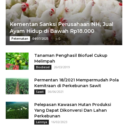
Kementan Sanksi Perusahaan NH, Jual
Ayam Hidup di Bawah Rp18.000
04/07/2025
0
Peternakan
Tanaman Penghasil Biofuel Cukup
Melimpah
26/03/2019
Biodiesel
Permentan 18/2021 Mempermudah Pola
Kemitraan di Perkebunan Sawit
06/06/2021
Sawit
Pelepasan Kawasan Hutan Produksi
Yang Dapat Dikonversi Dan Lahan
Perkebunan
16/02/2023
Lainnya