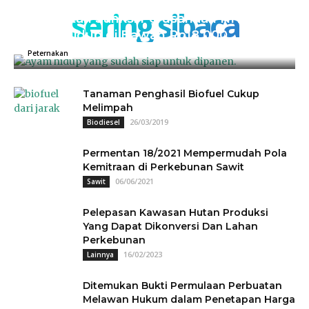
sering sibaca
Kementan Sanksi Perusahaan NH, Jual
Ayam Hidup di Bawah Rp18.000
04/07/2025
0
Peternakan
Tanaman Penghasil Biofuel Cukup
Melimpah
26/03/2019
Biodiesel
Permentan 18/2021 Mempermudah Pola
Kemitraan di Perkebunan Sawit
06/06/2021
Sawit
Pelepasan Kawasan Hutan Produksi
Yang Dapat Dikonversi Dan Lahan
Perkebunan
16/02/2023
Lainnya
Ditemukan Bukti Permulaan Perbuatan
Melawan Hukum dalam Penetapan Harga