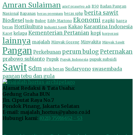
Amran Sulaiman
B50
Badan Pangan
arief prasetyo adi
berita sawit
Nasional
Bapanas
beras premium
beras sphp
Ekonomi
Biodiesel
gapki
Bulog
harga
bpdp
Eddy Martono
Hortikultura
Kakao
Karantina Indonesia
beras
Industri Sawit
Kementerian Pertanian
kopi
kelapa
Karet
korporasi
lainnya
majalah
Minyakita
Minyak Goreng
Minyak Sawit
Pangan
perum bulog
Peternakan
Perkebunan
prabowo subianto
Pupuk
pupuk subsidi
Pupuk Indonesia
Sawit
Sdm
Sudaryono
swasembada
stok beras
tebu dan gula
pangan
Alamat Redaksi & Tata Usaha:
Gedung Graha BUN
Jln. Ciputat Raya No.7
Pondok Pinang, Jakarta Selatan
E-mail: majalah_hortus@yahoo.co.id
Hubungi kami:
(021) 75916652 - 53