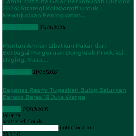
Gamal Institute Gelar Perkebunan Outlook
2024: Strategi Kolaboratif untuk
Mewujudkan Peningkatan...
Tebu dan Gula
23/01/2024
Mentan Amran Libatkan Pakar dari
Berbagai Perguruan Dongkrak Produksi
Daging, Susu,...
Peternakan
21/06/2024
Bapanas Resmi Tugaskan Bulog Salurkan
Bansos Beras 18 Juta Warga
Pangan
05/07/2025
Jakarta
scattered clouds
enter location
28.2
°
C