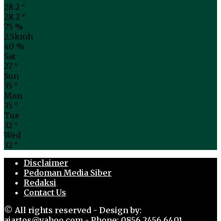
28.2
°
28.2
°
75 %
2.5kmh
40 %
Sat
27
°
Sun
35
°
Mon
35
°
Tue
32
°
Wed
32
°
Disclaimer
Pedoman Media Siber
Redaksi
Contact Us
© All rights reserved - Design by:
ajartos@yahoo.com - Phone: 0856 2456 6401