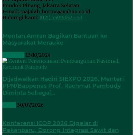
Pondok Pinang, Jakarta Selatan
E-mail: majalah_hortus@yahoo.co.id
Hubungi kami:
(021) 75916652 - 53
Mentan Amran Bagikan Bantuan ke
Masyarakat Merauke
Ekonomi
13/10/2024
Dijadwalkan Hadiri SIEXPO 2026, Menteri
PPN/Bappenas Prof. Rachmat Pambudy
Diminta Sebagai...
Sawit
30/07/2026
Konferensi ICOP 2026 Digelar di
Pekanbaru, Dorong Integrasi Sawit dan