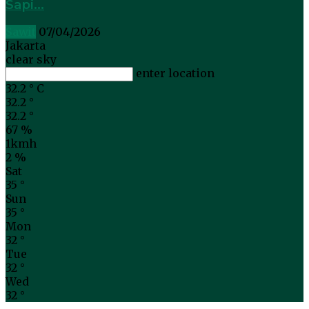
Sapi...
Sawit
07/04/2026
Jakarta
clear sky
enter location
32.2
°
C
32.2
°
32.2
°
67 %
1kmh
2 %
Sat
35
°
Sun
35
°
Mon
32
°
Tue
32
°
Wed
32
°