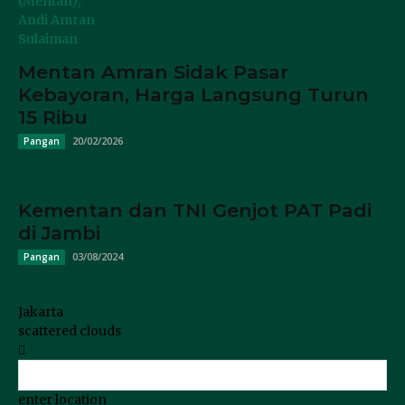
Mentan Amran Sidak Pasar
Kebayoran, Harga Langsung Turun
15 Ribu
20/02/2026
Pangan
Kementan dan TNI Genjot PAT Padi
di Jambi
03/08/2024
Pangan
Jakarta
scattered clouds
enter location