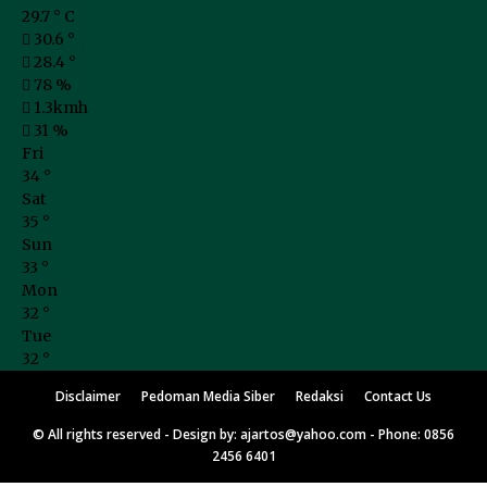
29.7
°
C
30.6
°
28.4
°
78 %
1.3kmh
31 %
Fri
34
°
Sat
35
°
Sun
33
°
Mon
32
°
Tue
32
°
Disclaimer
Pedoman Media Siber
Redaksi
Contact Us
© All rights reserved - Design by: ajartos@yahoo.com - Phone: 0856
2456 6401