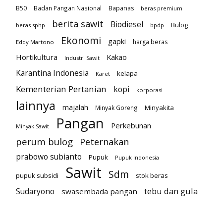
B50
Badan Pangan Nasional
Bapanas
beras premium
berita sawit
Biodiesel
Bulog
beras sphp
bpdp
Ekonomi
gapki
harga beras
Eddy Martono
Hortikultura
Kakao
Industri Sawit
Karantina Indonesia
kelapa
Karet
Kementerian Pertanian
kopi
korporasi
lainnya
majalah
Minyakita
Minyak Goreng
Pangan
Perkebunan
Minyak Sawit
perum bulog
Peternakan
prabowo subianto
Pupuk
Pupuk Indonesia
Sawit
Sdm
pupuk subsidi
stok beras
tebu dan gula
Sudaryono
swasembada pangan