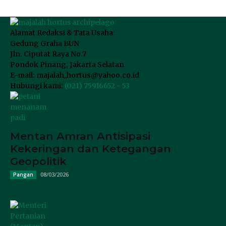
Alamat Redaksi & Tata Usaha:
Gedung Graha BUN
Jln. Ciputat Raya No.7
Pondok Pinang, Jakarta Selatan
E-mail: majalah_hortus@yahoo.co.id
Hubungi kami:
(021) 75916652 - 53
Mentan Amran Antisipasi
Kekeringan dan Ketegangan
Geopolitik
08/03/2026
Pangan