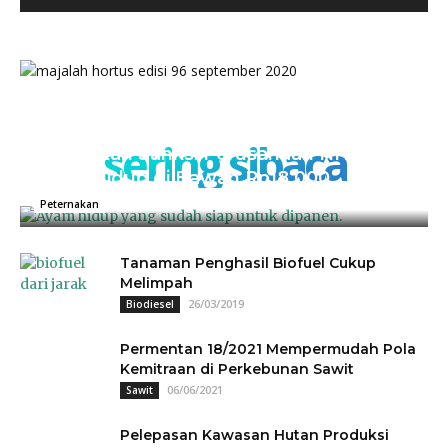
sering sibaca
Kementan Sanksi Perusahaan NH, Jual
Ayam Hidup di Bawah Rp18.000
04/07/2025
0
Peternakan
Tanaman Penghasil Biofuel Cukup
Melimpah
26/03/2019
Biodiesel
Permentan 18/2021 Mempermudah Pola
Kemitraan di Perkebunan Sawit
06/06/2021
Sawit
Pelepasan Kawasan Hutan Produksi