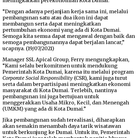
meningkatkan perekonomian Kota Dumai.
“Dengan adanya perjanjian kerja sama ini
, melalui
pembangunan s
atu atau dua
ikon
ini dapat
membangun serta dapat meningkatkan
pertumbuhan ekonomi yang ada di Kota Dumai
.
Semoga kita semua dapat mengawal dengan baik dan
semoga pembangunannya dapat berjalan lancar,”
ucapnya
.
(19/07/2021)
Manager SSL Apical Group, Ferry
mengungkapkan,
“
Kami
selalu berkomitmen untuk mendukung
Pemerintah Kota Dumai, karena itu melalui program
Corporate Social Responsibility
(CSR), kami juga
turut
serta dalam
berpartisipasi meningkatkan
ekonomi
masyarakat di
Kota Dumai. Terlebih, nantinya
pembangunan ini juga bertujuan untuk
menggerakkan Usaha Mikro, Kecil, dan Menengah
(UMKM) yang ada di Kota Dumai.”
Jika pembangunan sudah terealisasi, diharapkan
akan semakin menambah daya tarik wisatawan
untuk berkunjung ke Dumai. Untuk itu, Pemerintah