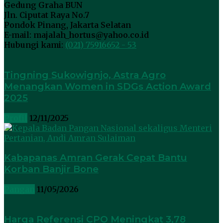
Gedung Graha BUN
Jln. Ciputat Raya No.7
Pondok Pinang, Jakarta Selatan
E-mail: majalah_hortus@yahoo.co.id
Hubungi kami:
(021) 75916652 - 53
Tingning Sukowignjo, Astra Agro
Menangkan Women in SDGs Action Award
2025
Profil
12/11/2025
Kabapanas Amran Gerak Cepat Bantu
Korban Banjir Bone
Pangan
11/05/2026
Harga Referensi CPO Meningkat 3,78