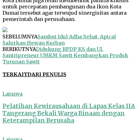
Kota Dumai juga telah membentuk panitia
k
husus
untuk percepatan pembangunan dua ikon Kota
Dumai tersebut agar terwujud sinergisitas antara
p
emerintah dan perusahaan.
SEBELUMNYA
Sambut Idul Adha Sehat, Apical
Salurkan Hewan Kurban
BERIKUTNYA
Didukung BPDP KS dan UI,
Santripreneur UMKM Sawit Kembangkan Produk
Turunan Sawit
TERKAIT
DARI PENULIS
Lainnya
Pelatihan Kewirausahaan di Lapas Kelas IIA
Tangerang Bekali Warga Binaan dengan
Keterampilan Berusaha
Lainnya