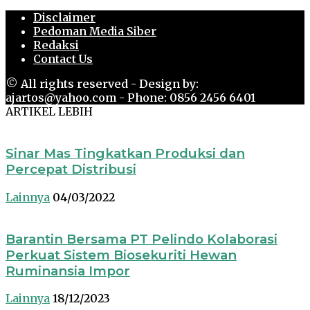
Disclaimer
Pedoman Media Siber
Redaksi
Contact Us
© All rights reserved - Design by:
ajartos@yahoo.com - Phone: 0856 2456 6401
ARTIKEL LEBIH
Sinar Mas Tingkatkan Produksi dan
Percepat Distribusi
Lainnya
04/03/2022
Barantin Bersama PT Pelindo Kolaborasi
Perkuat Sistem Biosekuriti Hewan
Ruminansia Impor
Lainnya
18/12/2023