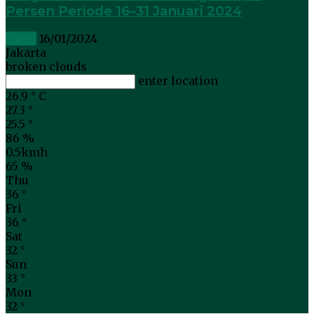
Persen Periode 16–31 Januari 2024
Sawit
16/01/2024
Jakarta
broken clouds
enter location
26.9
°
C
27.3
°
25.5
°
86 %
0.5kmh
65 %
Thu
36
°
Fri
36
°
Sat
32
°
Sun
33
°
Mon
32
°