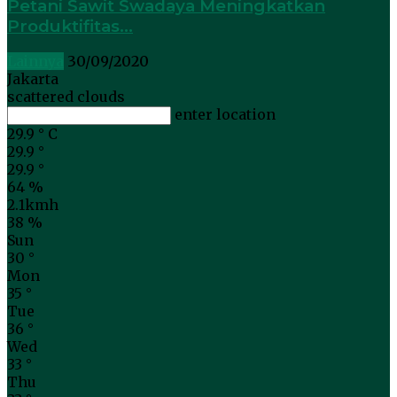
Petani Sawit Swadaya Meningkatkan
Produktifitas...
Lainnya
30/09/2020
Jakarta
scattered clouds
enter location
29.9
°
C
29.9
°
29.9
°
64 %
2.1kmh
38 %
Sun
30
°
Mon
35
°
Tue
36
°
Wed
33
°
Thu