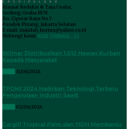
Alamat Redaksi & Tata Usaha:
Gedung Graha BUN
Jln. Ciputat Raya No.7
Pondok Pinang, Jakarta Selatan
E-mail: majalah_hortus@yahoo.co.id
Hubungi kami:
(021) 75916652 - 53
Wilmar Distribusikan 1.012 Hewan Kurban
Kepada Masyarakat
Sawit
11/06/2024
TPOMI 2024 Hadirkan Teknologi Terbaru
Pengelolaan Industri Sawit
Sawit
02/06/2024
Cargill Tropical Palm dan YIDH Membantu