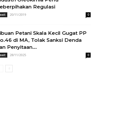
eberpihakan Regulasi
20/11/2019
awit
0
ibuan Petani Skala Kecil Gugat PP
o.46 di MA, Tolak Sanksi Denda
an Penyitaan...
28/11/2025
awit
0