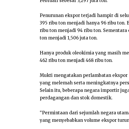
Februari sebesar 3,297 juta ton.
Penurunan ekspor terjadi hampir di selu
395 ribu ton menjadi hanya 96 ribu ton. 
ribu ton menjadi 94 ribu ton. Sementara 
ton menjadi 1,506 juta ton.
Hanya produk oleokimia yang masih menc
462 ribu ton menjadi 468 ribu ton.
Mukti mengatakan perlambatan ekspor d
yang melemah serta meningkatnya persai
Selain itu, beberapa negara importir j
perdagangan dan stok domestik.
“Permintaan dari sejumlah negara uta
yang menyebabkan volume ekspor turun c