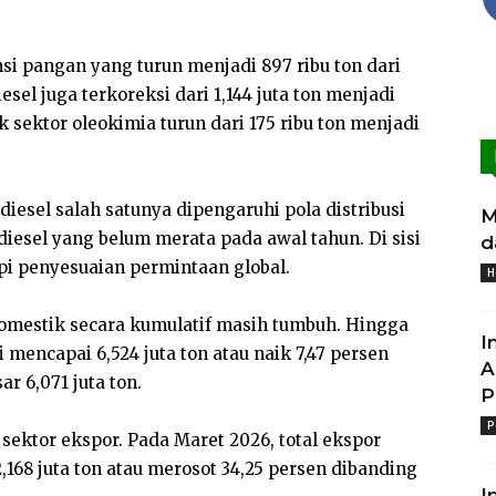
si pangan yang turun menjadi 897 ribu ton dari
sel juga terkoreksi dari 1,144 juta ton menjadi
 sektor oleokimia turun dari 175 ribu ton menjadi
iesel salah satunya dipengaruhi pola distribusi
M
esel yang belum merata pada awal tahun. Di sisi
d
api penyesuaian permintaan global.
H
domestik secara kumulatif masih tumbuh. Hingga
I
 mencapai 6,524 juta ton atau naik 7,47 persen
A
r 6,071 juta ton.
P
P
 sektor ekspor. Pada Maret 2026, total ekspor
168 juta ton atau merosot 34,25 persen dibanding
I