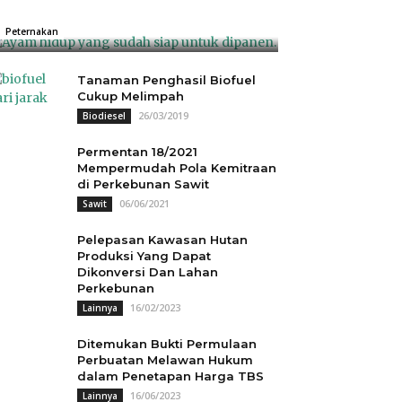
Rp18.000
04/07/2025
0
Peternakan
Tanaman Penghasil Biofuel
Cukup Melimpah
26/03/2019
Biodiesel
Permentan 18/2021
Mempermudah Pola Kemitraan
di Perkebunan Sawit
06/06/2021
Sawit
Pelepasan Kawasan Hutan
Produksi Yang Dapat
Dikonversi Dan Lahan
Perkebunan
16/02/2023
Lainnya
Ditemukan Bukti Permulaan
Perbuatan Melawan Hukum
dalam Penetapan Harga TBS
16/06/2023
Lainnya