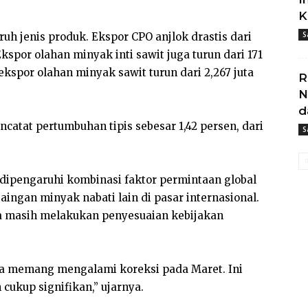
K
S
ruh jenis produk. Ekspor CPO anjlok drastis dari
Ekspor olahan minyak inti sawit juga turun dari 171
ekspor olahan minyak sawit turun dari 2,267 juta
R
N
d
atat pertumbuhan tipis sebesar 1,42 persen, dari
S
ipengaruhi kombinasi faktor permintaan global
ngan minyak nabati lain di pasar internasional.
uga masih melakukan penyesuaian kebijakan
ma memang mengalami koreksi pada Maret. Ini
ukup signifikan,” ujarnya.