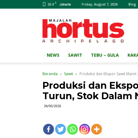
C
26.9
Friday, August 7, 2026
Blog
Jakarta
Majalah
HORTUS
Archipelago
NEWS
SAWIT
TEBU – GULA
KAK
Beranda
Sawit
Produksi dan Ekspor Sawit Maret
Produksi dan Ekspo
Turun, Stok Dalam 
26/05/2026