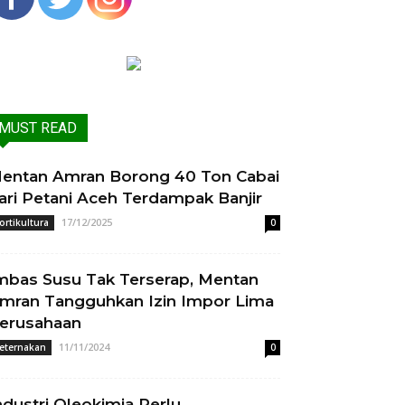
MUST READ
entan Amran Borong 40 Ton Cabai
ari Petani Aceh Terdampak Banjir
17/12/2025
ortikultura
0
mbas Susu Tak Terserap, Mentan
mran Tangguhkan Izin Impor Lima
erusahaan
11/11/2024
eternakan
0
ndustri Oleokimia Perlu