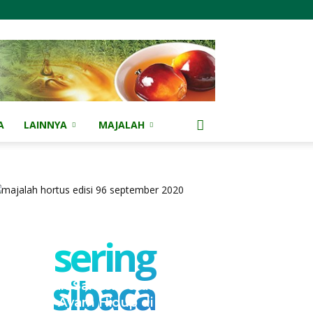
A
LAINNYA
MAJALAH
sering
sibaca
Kementan Sanksi Perusahaan
NH, Jual Ayam Hidup di Bawah